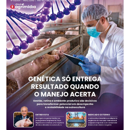
Frango - Indicador
SP
R$ 7,15
kg
Trigo Atacado - Regional
PR
R$ 1.417,12
t
Trigo Atacado - Regional
RS
R$ 1.325,22
t
Ovo Vermelho - Regional
Vermelho
R$ 168,86
cx
Ovo Branco - Regional