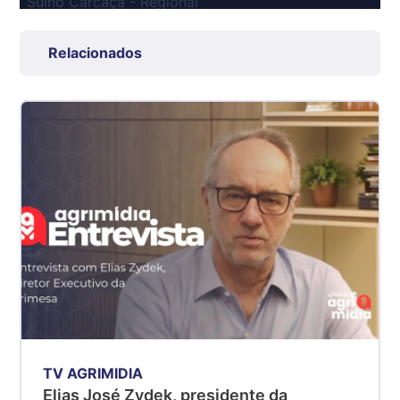
Suíno Carcaça - Regional
Grande São Paulo (SP)
R$ 7,53
Relacionados
kg
Suíno - Estadual
SP
R$ 5,08
kg
Suíno - Estadual
MG
R$ 5,07
kg
Suíno - Estadual
PR
R$ 4,53
kg
Suíno - Estadual
TV AGRIMIDIA
SC
Elias José Zydek, presidente da