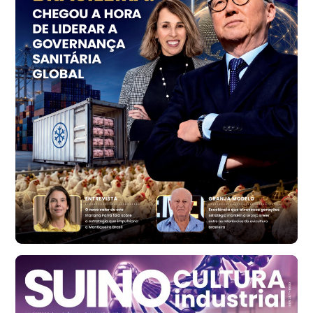
cx
Ovo Vermelho - Regional
Vermelho
R$ 156,33
cx
Ovo Branco - Regional
Bastos (SP)
R$ 134,40
cx
Ovo Vermelho - Regional
Bastos (SP)
R$ 146,71
cx
Frango - Indicador
SP
R$ 7,13
kg