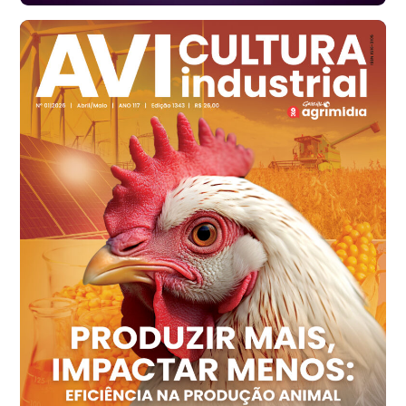
Santa Maria do Jetibá (ES)
R$ 139,62
cx
Ovo Branco - Regional
Recife (PE)
R$ 144,92
cx
Ovo Vermelho - Regional
Recife (PE)
R$ 154,89
cx