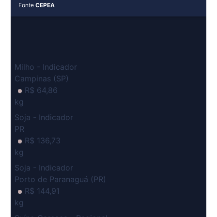
Fonte
CEPEA
Milho - Indicador
Campinas (SP)
R$ 64,86
kg
Soja - Indicador
PR
R$ 136,73
kg
Soja - Indicador
Porto de Paranaguá (PR)
R$ 144,91
kg