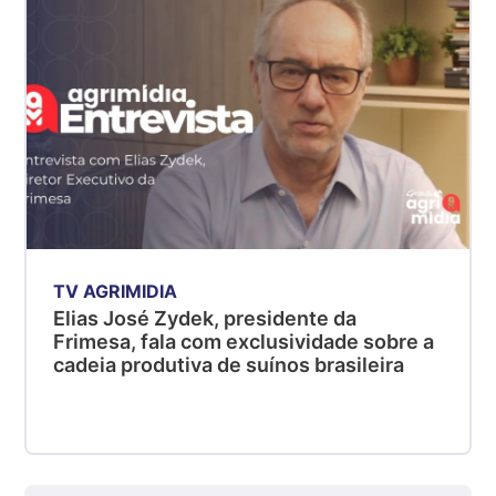
R$ 5,06
kg
Suíno - Estadual
MG
R$ 5,04
kg
Suíno - Estadual
PR
R$ 4,51
kg
TV AGRIMIDIA
Suíno - Estadual
Elias José Zydek, presidente da
SC
Frimesa, fala com exclusividade sobre a
R$ 4,48
cadeia produtiva de suínos brasileira
kg
Suíno - Estadual
RS
R$ 4,61
kg