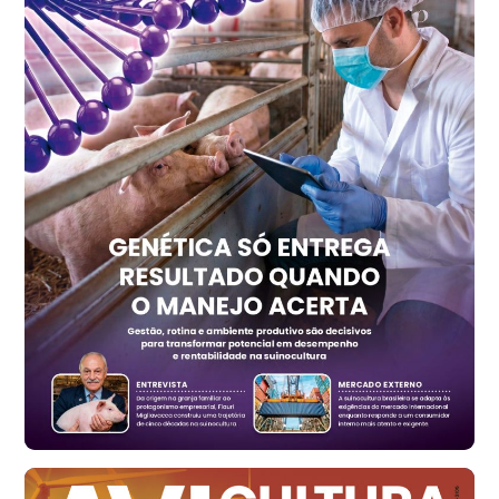
cx
Ovo Vermelho - Regional
Recife (PE)
R$ 157,72
cx