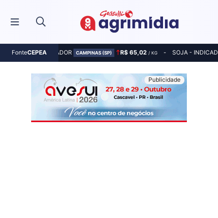
MILHO - INDICADOR
R$ 65,02
SOJA - INDICA
Fonte
CEPEA
CAMPINAS (SP)
/ KG