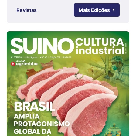
Ovo Branco - Regional
Revistas
Mais Edições
Grande São Paulo (SP)
R$ 142,87
cx
Ovo Branco - Regional
Branco
R$ 145,34
cx
Ovo Vermelho - Regional
Grande São Paulo (SP)
R$ 155,59
cx
Ovo Vermelho - Regional
Vermelho
R$ 159,31
cx
Ovo Branco - Regional