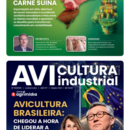
Bastos (SP)
R$ 134,42
cx
Ovo Vermelho - Regional
Bastos (SP)
R$ 148,56
cx
Frango - Indicador
SP
R$ 7,16
kg
Frango - Indicador
SP
R$ 7,18
kg
Trigo Atacado - Regional
PR