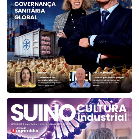
R$ 1.414,46
t
Trigo Atacado - Regional
RS
R$ 1.314,61
t
Ovo Vermelho - Regional
Vermelho
R$ 171,61
cx
Ovo Branco - Regional
Santa Maria do Jetibá (ES)
R$ 140,74
cx
Ovo Branco - Regional
Recife (PE)
R$ 147,74