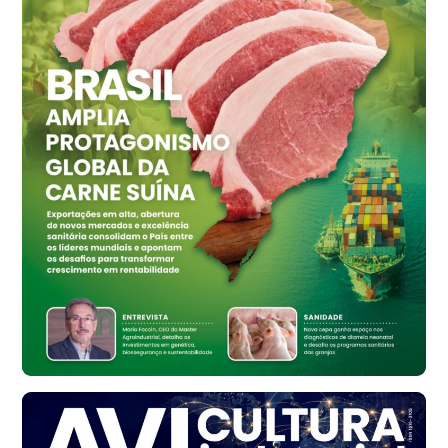
Grande São Paulo (SP)
R$ 155,59
cx
Ovo Vermelho - Regional
Vermelho
R$ 159,31
cx
Ovo Branco - Regional
Bastos (SP)
R$ 134,42
cx
Ovo Vermelho - Regional
Bastos (SP)
R$ 148,56
cx
Frango - Indicador
SP
R$ 7,16