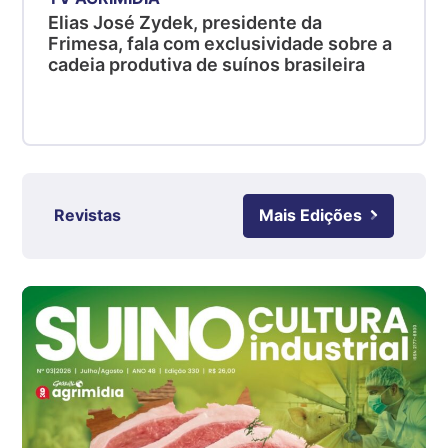
Suíno - Estadual
Elias José Zydek, presidente da
SC
Frimesa, fala com exclusividade sobre a
R$ 4,48
cadeia produtiva de suínos brasileira
kg
Suíno - Estadual
RS
R$ 4,61
kg
Revistas
Mais Edições
Ovo Branco - Regional
Grande São Paulo (SP)
R$ 142,87
cx
Ovo Branco - Regional
Branco
R$ 145,34
cx
Ovo Vermelho - Regional