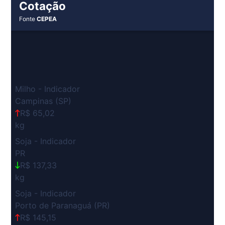
Cotação
Fonte
CEPEA
Milho - Indicador
Campinas (SP)
R$ 65,02
kg
Soja - Indicador
PR
R$ 137,33
kg
Soja - Indicador
Porto de Paranaguá (PR)
R$ 145,15