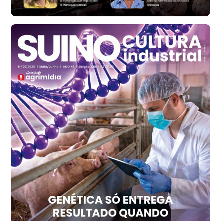
Ovo Branco - Regional
Santa Maria do Jetibá (ES)
R$ 140,74
cx
Ovo Branco - Regional
Recife (PE)
R$ 147,74
cx
Ovo Vermelho - Regional
Recife (PE)
R$ 157,72
cx