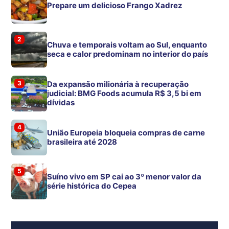
Prepare um delicioso Frango Xadrez
2
Chuva e temporais voltam ao Sul, enquanto
seca e calor predominam no interior do país
3
Da expansão milionária à recuperação
judicial: BMG Foods acumula R$ 3,5 bi em
dívidas
4
União Europeia bloqueia compras de carne
brasileira até 2028
5
Suíno vivo em SP cai ao 3º menor valor da
série histórica do Cepea