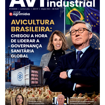
kg
Frango - Indicador
SP
R$ 7,18
kg
Trigo Atacado - Regional
PR
R$ 1.414,46
t
Trigo Atacado - Regional
RS
R$ 1.314,61
t
Ovo Vermelho - Regional
Vermelho
R$ 171,61
cx