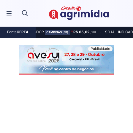
MILHO - INDICADOR
R$ 65,02
SOJA - INDICA
Fonte
CEPEA
CAMPINAS (SP)
/ KG