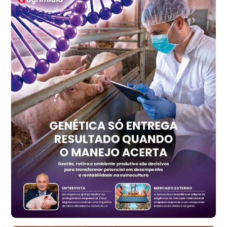
R$ 149,79
cx
Ovo Vermelho - Regional
Recife (PE)
R$ 158,77
cx