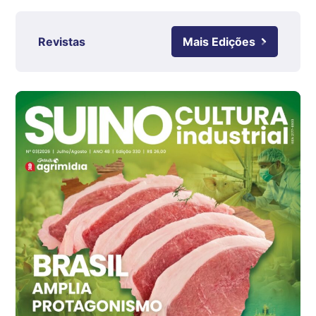
kg
Ovo Branco - Regional
Revistas
Mais Edições
Grande São Paulo (SP)
R$ 142,87
cx
Ovo Branco - Regional
Branco
R$ 145,34
cx
Ovo Vermelho - Regional
Grande São Paulo (SP)
R$ 155,59
cx
Ovo Vermelho - Regional
Vermelho
R$ 159,31
cx