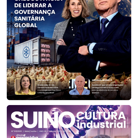
PR
R$ 1.414,20
t
Trigo Atacado - Regional
RS
R$ 1.314,40
t
Ovo Vermelho - Regional
Vermelho
R$ 171,15
cx
Ovo Branco - Regional
Santa Maria do Jetibá (ES)
R$ 139,43
cx
Ovo Branco - Regional
Recife (PE)