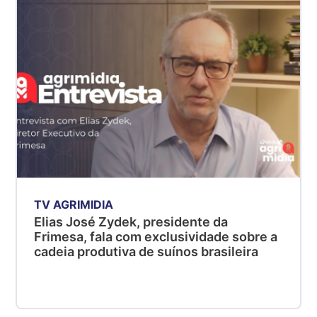
SP
R$ 5,08
kg
Suíno - Estadual
MG
R$ 5,05
kg
Suíno - Estadual
PR
R$ 4,53
kg
TV AGRIMIDIA
Suíno - Estadual
Elias José Zydek, presidente da
SC
Frimesa, fala com exclusividade sobre a
R$ 4,48
cadeia produtiva de suínos brasileira
kg
Suíno - Estadual
RS
R$ 4,63