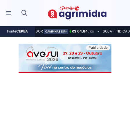
MILHO - INDICADOR
R$ 64,84
SOJA - INDICA
Fonte
CEPEA
CAMPINAS (SP)
/ KG