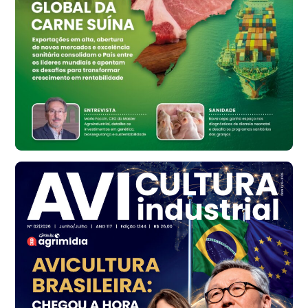
Ovo Branco - Regional
Bastos (SP)
R$ 134,40
cx
Ovo Vermelho - Regional
Bastos (SP)
R$ 147,87
cx
Frango - Indicador
SP
R$ 7,13
kg
Frango - Indicador
SP
R$ 7,15
kg
Trigo Atacado - Regional