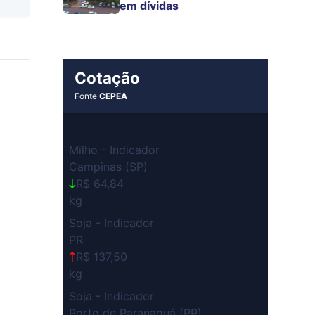
em dívidas
Cotação
Fonte
CEPEA
Milho - Indicador
Campinas (SP)
R$ 64,84
kg
Soja - Indicador
PR
R$ 137,50
kg
Soja - Indicador
Porto de Paranaguá (PR)