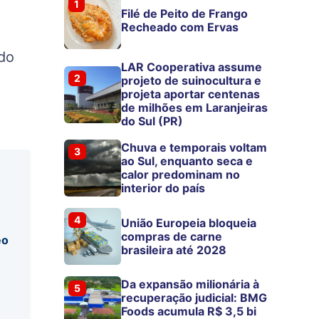
1
Filé de Peito de Frango
Recheado com Ervas
rdo
LAR Cooperativa assume
2
projeto de suinocultura e
projeta aportar centenas
de milhões em Laranjeiras
do Sul (PR)
Chuva e temporais voltam
3
ao Sul, enquanto seca e
calor predominam no
interior do país
4
União Europeia bloqueia
compras de carne
eo
brasileira até 2028
Da expansão milionária à
5
recuperação judicial: BMG
Foods acumula R$ 3,5 bi