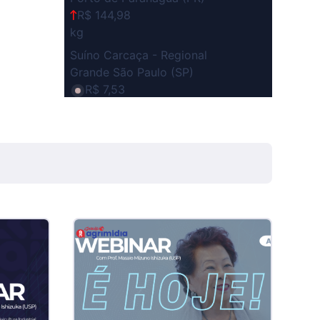
R$ 144,98
kg
Suíno Carcaça - Regional
Grande São Paulo (SP)
R$ 7,53
kg
Suíno - Estadual
SP
R$ 5,08
kg
Suíno - Estadual
MG
R$ 5,05
kg
Suíno - Estadual
PR
R$ 4,53