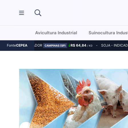
Avicultura Industrial
Suinocultura Indust
MILHO - INDICADOR
R$ 64,84
SOJA - INDICA
Fonte
CEPEA
CAMPINAS (SP)
/ KG