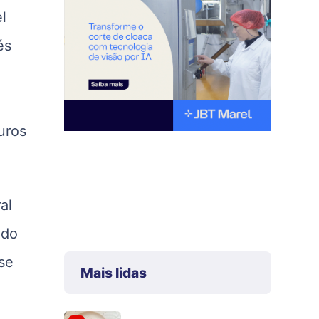
l
és
uros
al
ndo
se
Mais lidas