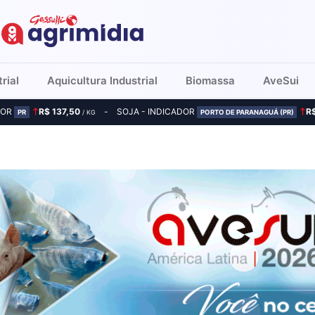
rial
Aquicultura Industrial
Biomassa
AveSui
DOR
R$ 137,50
SOJA - INDICADOR
R
PR
/ KG
PORTO DE PARANAGUÁ (PR)