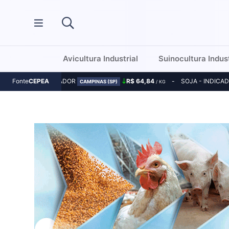
Avicultura Industrial
Suinocultura Indust
MILHO - INDICADOR
R$ 64,84
SOJA - INDICA
Fonte
CEPEA
CAMPINAS (SP)
/ KG