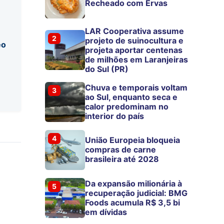
Recheado com Ervas
LAR Cooperativa assume
2
projeto de suinocultura e
eo
projeta aportar centenas
de milhões em Laranjeiras
do Sul (PR)
Chuva e temporais voltam
3
ao Sul, enquanto seca e
calor predominam no
interior do país
4
União Europeia bloqueia
compras de carne
brasileira até 2028
Da expansão milionária à
5
recuperação judicial: BMG
Foods acumula R$ 3,5 bi
em dívidas