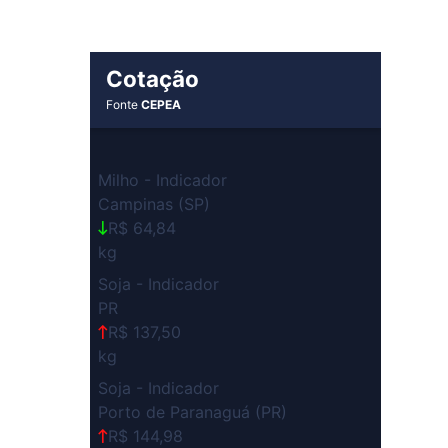
Cotação
Fonte
CEPEA
Milho - Indicador
Campinas (SP)
R$ 64,84
kg
Soja - Indicador
PR
R$ 137,50
kg
Soja - Indicador
Porto de Paranaguá (PR)
R$ 144,98