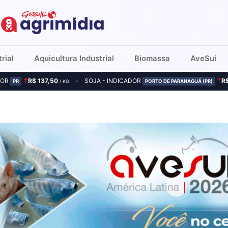
rial
Aquicultura Industrial
Biomassa
AveSui
DOR
R$ 137,50
SOJA - INDICADOR
R
PR
/ KG
PORTO DE PARANAGUÁ (PR)