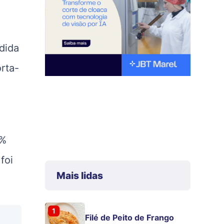
dida
rta-
0%
foi
Mais lidas
1
Filé de Peito de Frango