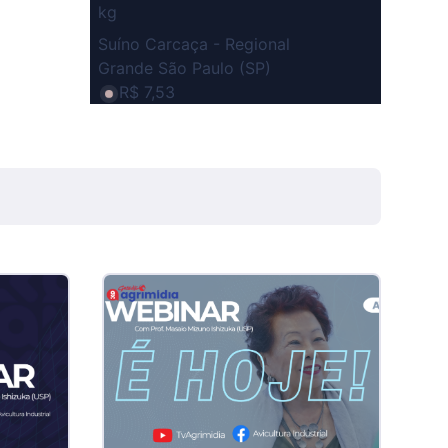
kg
Suíno Carcaça - Regional
Grande São Paulo (SP)
R$ 7,53
kg
Suíno - Estadual
SP
R$ 5,08
kg
Suíno - Estadual
MG
R$ 5,05
kg
Suíno - Estadual
PR
R$ 4,53
kg