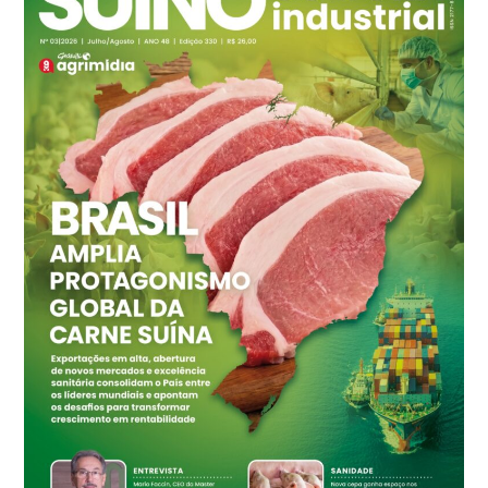
R$ 145,34
cx
Ovo Vermelho - Regional
Grande São Paulo (SP)
R$ 155,59
cx
Ovo Vermelho - Regional
Vermelho
R$ 159,31
cx
Ovo Branco - Regional
Bastos (SP)
R$ 134,42
cx
Ovo Vermelho - Regional
Bastos (SP)
R$ 148,56