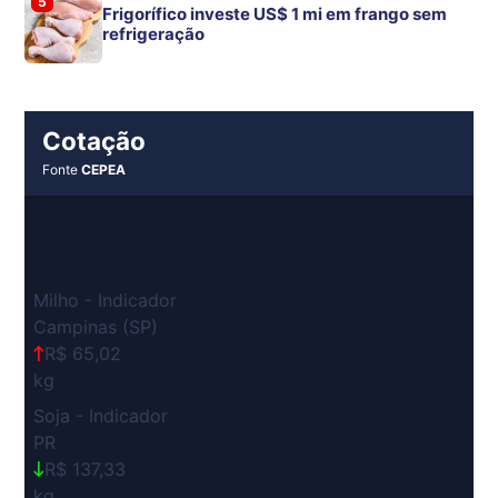
5
Frigorífico investe US$ 1 mi em frango sem
refrigeração
Cotação
Fonte
CEPEA
Milho - Indicador
Campinas (SP)
R$ 65,02
kg
Soja - Indicador
PR
R$ 137,33
kg