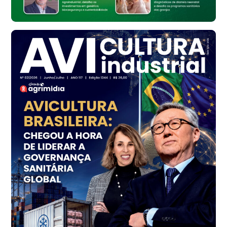
cx
Frango - Indicador
SP
R$ 7,16
kg
Frango - Indicador
SP
R$ 7,18
kg
Trigo Atacado - Regional
PR
R$ 1.414,46
t
Trigo Atacado - Regional
RS
R$ 1.314,61
t