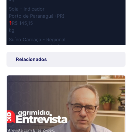
Soja - Indicador
Porto de Paranaguá (PR)
R$ 145,15
kg
Suíno Carcaça - Regional
Grande São Paulo (SP)
R$ 7,53
Relacionados
kg
Suíno - Estadual
SP
R$ 5,06
kg
Suíno - Estadual
MG
R$ 5,04
kg
Suíno - Estadual