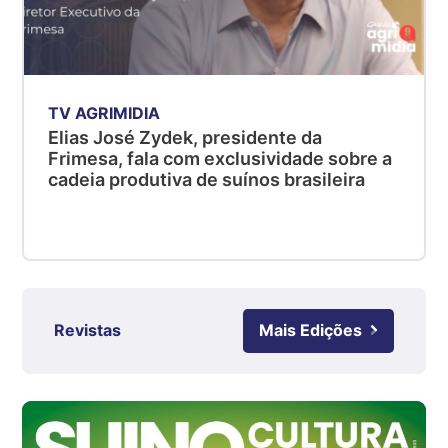
PR
R$ 4,51
kg
Suíno - Estadual
TV AGRIMIDIA
SC
Elias José Zydek, presidente da
R$ 4,48
Frimesa, fala com exclusividade sobre a
kg
cadeia produtiva de suínos brasileira
Suíno - Estadual
RS
R$ 4,61
kg
Ovo Branco - Regional
Revistas
Mais Edições
Grande São Paulo (SP)
R$ 142,87
cx
Ovo Branco - Regional
Branco