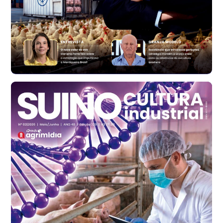
Ovo Vermelho - Regional
Vermelho
R$ 171,61
cx
Ovo Branco - Regional
Santa Maria do Jetibá (ES)
R$ 140,74
cx
Ovo Branco - Regional
Recife (PE)
R$ 147,74
cx
Ovo Vermelho - Regional
Recife (PE)
R$ 157,72
cx