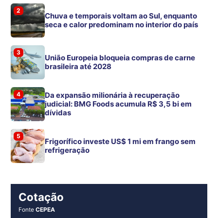
2
Chuva e temporais voltam ao Sul, enquanto
seca e calor predominam no interior do país
3
União Europeia bloqueia compras de carne
brasileira até 2028
4
Da expansão milionária à recuperação
judicial: BMG Foods acumula R$ 3,5 bi em
dívidas
5
Frigorífico investe US$ 1 mi em frango sem
refrigeração
Cotação
Fonte
CEPEA