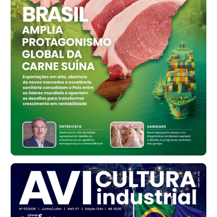
Ovo Vermelho - Regional
Vermelho
R$ 159,31
cx
Ovo Branco - Regional
Bastos (SP)
R$ 134,42
cx
Ovo Vermelho - Regional
Bastos (SP)
R$ 148,56
cx
Frango - Indicador
SP
R$ 7,16
kg
Frango - Indicador