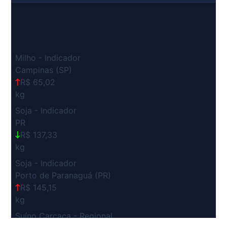
Milho - Indicador
Campinas (SP)
R$ 65,02
kg
Soja - Indicador
PR
R$ 137,33
kg
Soja - Indicador
Porto de Paranaguá (PR)
R$ 145,15
kg
Suíno Carcaça - Regional