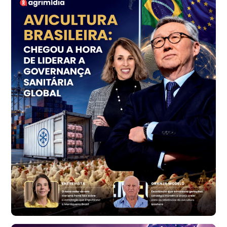
SP
R$ 7,18
kg
Trigo Atacado - Regional
PR
R$ 1.414,46
t
Trigo Atacado - Regional
RS
R$ 1.314,61
t
Ovo Vermelho - Regional
Vermelho
R$ 171,61
cx
Ovo Branco - Regional
Santa Maria do Jetibá (ES)