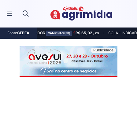
MILHO - INDICADOR
R$ 65,02
SOJA - INDICA
Fonte
CEPEA
CAMPINAS (SP)
/ KG