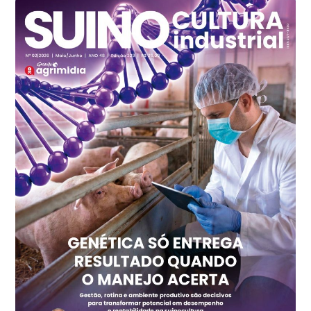
R$ 140,74
cx
Ovo Branco - Regional
Recife (PE)
R$ 147,74
cx
Ovo Vermelho - Regional
Recife (PE)
R$ 157,72
cx