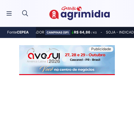
MILHO - INDICADOR
R$ 64,86
SOJA - INDICA
Fonte
CEPEA
CAMPINAS (SP)
/ KG