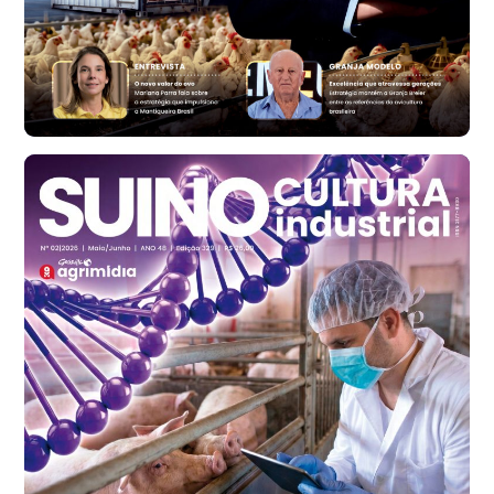
R$ 134,40
cx
Ovo Vermelho - Regional
Bastos (SP)
R$ 146,71
cx
Frango - Indicador
SP
R$ 7,13
kg
Frango - Indicador
SP
R$ 7,15
kg
Trigo Atacado - Regional
PR
R$ 1.417,12