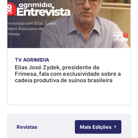
Suíno - Estadual
MG
R$ 5,07
kg
Suíno - Estadual
PR
R$ 4,53
TV AGRIMIDIA
kg
Elias José Zydek, presidente da
Suíno - Estadual
Frimesa, fala com exclusividade sobre a
cadeia produtiva de suínos brasileira
SC
R$ 4,50
kg
Suíno - Estadual
RS
R$ 4,63
Revistas
Mais Edições
kg
Ovo Branco - Regional