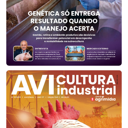
t
Trigo Atacado - Regional
RS
R$ 1.325,22
t
Ovo Vermelho - Regional
Vermelho
R$ 168,86
cx
Ovo Branco - Regional
Santa Maria do Jetibá (ES)
R$ 139,62
cx
Ovo Branco - Regional
Recife (PE)
R$ 144,92
cx