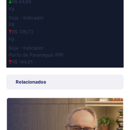
R$ 64,86
kg
Soja - Indicador
PR
R$ 136,73
kg
Soja - Indicador
Porto de Paranaguá (PR)
R$ 144,91
kg
Suíno Carcaça - Regional
Relacionados
Grande São Paulo (SP)
R$ 7,53
kg
Suíno - Estadual
SP
R$ 5,08
kg