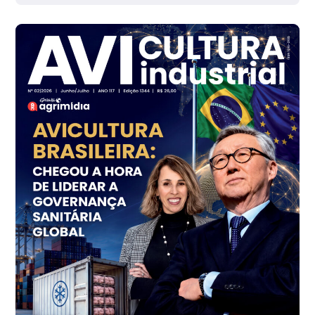
Grande São Paulo (SP)
R$ 142,62
cx
Ovo Branco - Regional
Branco
R$ 144,99
cx
Ovo Vermelho - Regional
Grande São Paulo (SP)
R$ 153,38
cx
Ovo Vermelho - Regional
Vermelho
R$ 156,33
cx
Ovo Branco - Regional
Bastos (SP)