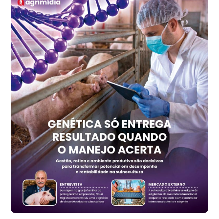
kg
Frango - Indicador
SP
R$ 7,15
kg
Trigo Atacado - Regional
PR
R$ 1.417,12
t
Trigo Atacado - Regional
RS
R$ 1.325,22
t
Ovo Vermelho - Regional
Vermelho
R$ 168,86
cx