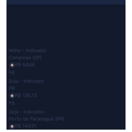
Milho - Indicador
Campinas (SP)
R$ 64,86
kg
Soja - Indicador
PR
R$ 136,73
kg
Soja - Indicador
Porto de Paranaguá (PR)
R$ 144,91