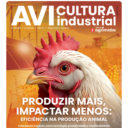
Ovo Branco - Regional
Santa Maria do Jetibá (ES)
R$ 139,62
cx
Ovo Branco - Regional
Recife (PE)
R$ 144,92
cx
Ovo Vermelho - Regional
Recife (PE)
R$ 154,89
cx