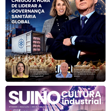
R$ 153,38
cx
Ovo Vermelho - Regional
Vermelho
R$ 156,33
cx
Ovo Branco - Regional
Bastos (SP)
R$ 134,40
cx
Ovo Vermelho - Regional
Bastos (SP)
R$ 146,71
cx
Frango - Indicador
SP
R$ 7,13