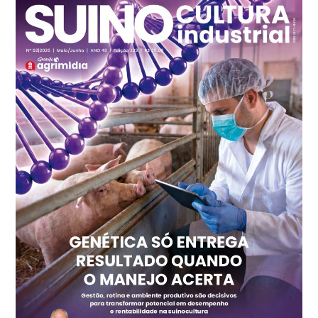
SP
R$ 7,13
kg
Frango - Indicador
SP
R$ 7,15
kg
Trigo Atacado - Regional
PR
R$ 1.417,12
t
Trigo Atacado - Regional
RS
R$ 1.325,22
t
Ovo Vermelho - Regional
Vermelho
R$ 168,86