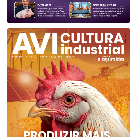
cx
Ovo Branco - Regional
Santa Maria do Jetibá (ES)
R$ 139,62
cx
Ovo Branco - Regional
Recife (PE)
R$ 144,92
cx
Ovo Vermelho - Regional
Recife (PE)
R$ 154,89
cx