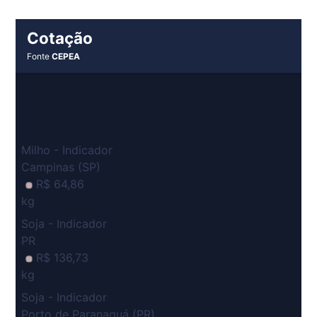
Cotação
Fonte
CEPEA
Milho - Indicador
Campinas (SP)
R$ 64,86
kg
Soja - Indicador
PR
R$ 136,73
kg
Soja - Indicador
Porto de Paranaguá (PR)