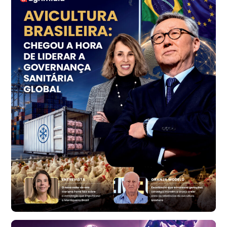
Ovo Vermelho - Regional
Grande São Paulo (SP)
R$ 153,38
cx
Ovo Vermelho - Regional
Vermelho
R$ 156,33
cx
Ovo Branco - Regional
Bastos (SP)
R$ 134,40
cx
Ovo Vermelho - Regional
Bastos (SP)
R$ 146,71
cx
Frango - Indicador