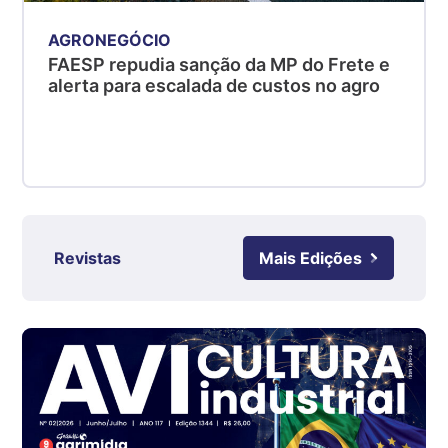
kg
AGRONEGÓCIO
Suíno - Estadual
FAESP repudia sanção da MP do Frete e
SC
alerta para escalada de custos no agro
R$ 4,50
kg
Suíno - Estadual
RS
R$ 4,63
kg
Ovo Branco - Regional
Revistas
Mais Edições
Grande São Paulo (SP)
R$ 142,62
cx
Ovo Branco - Regional
Branco
R$ 144,99
cx