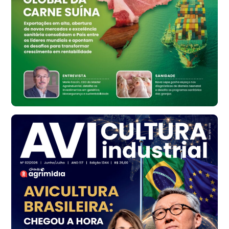
Ovo Branco - Regional
Bastos (SP)
R$ 134,42
cx
Ovo Vermelho - Regional
Bastos (SP)
R$ 148,56
cx
Frango - Indicador
SP
R$ 7,16
kg
Frango - Indicador
SP
R$ 7,18
kg
Trigo Atacado - Regional