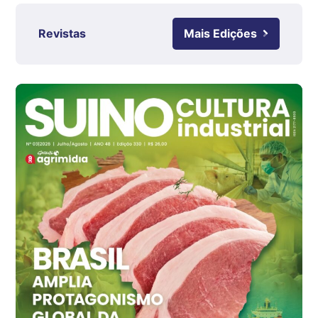
R$ 4,61
kg
Revistas
Mais Edições
Ovo Branco - Regional
Grande São Paulo (SP)
R$ 142,87
cx
Ovo Branco - Regional
Branco
R$ 145,34
cx
Ovo Vermelho - Regional
Grande São Paulo (SP)
R$ 155,59
cx
Ovo Vermelho - Regional
Vermelho
R$ 159,31
cx