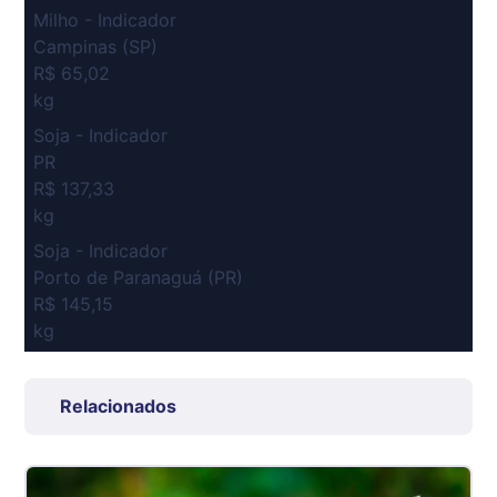
Milho - Indicador
Campinas (SP)
R$ 65,02
kg
Soja - Indicador
PR
R$ 137,33
kg
Soja - Indicador
Porto de Paranaguá (PR)
R$ 145,15
kg
Suíno Carcaça - Regional
Grande São Paulo (SP)
Relacionados
R$ 7,53
kg
Suíno - Estadual