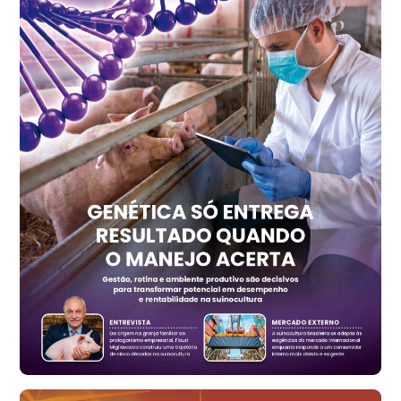
R$ 147,74
cx
Ovo Vermelho - Regional
Recife (PE)
R$ 157,72
cx