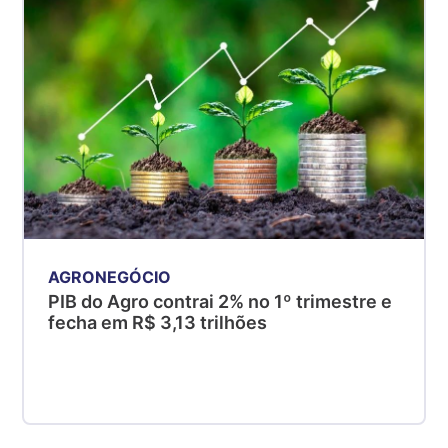
SP
R$ 5,06
kg
Suíno - Estadual
MG
R$ 5,04
kg
Suíno - Estadual
PR
R$ 4,51
kg
AGRONEGÓCIO
Suíno - Estadual
PIB do Agro contrai 2% no 1º trimestre e
SC
fecha em R$ 3,13 trilhões
R$ 4,48
kg
Suíno - Estadual
RS