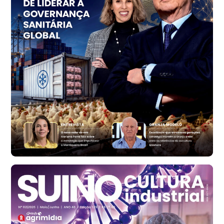
PR
R$ 1.414,46
t
Trigo Atacado - Regional
RS
R$ 1.314,61
t
Ovo Vermelho - Regional
Vermelho
R$ 171,61
cx
Ovo Branco - Regional
Santa Maria do Jetibá (ES)
R$ 140,74
cx
Ovo Branco - Regional
Recife (PE)