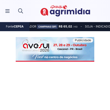
MILHO - INDICADOR
R$ 65,02
SOJA - INDICAD
Fonte
CEPEA
CAMPINAS (SP)
/ KG