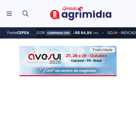
MILHO - INDICADOR
R$ 64,84
SOJA - INDICA
Fonte
CEPEA
CAMPINAS (SP)
/ KG