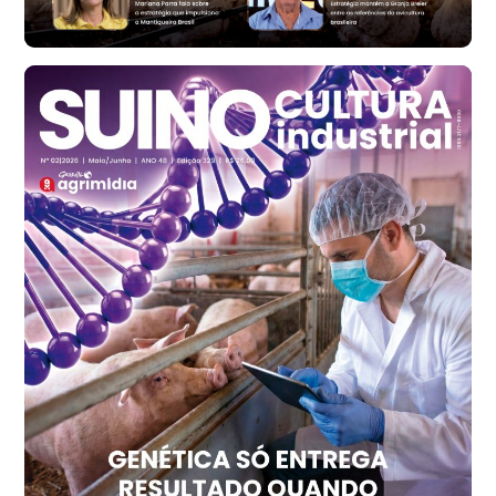
R$ 147,87
cx
Frango - Indicador
SP
R$ 7,13
kg
Frango - Indicador
SP
R$ 7,15
kg
Trigo Atacado - Regional
PR
R$ 1.414,20
t
Trigo Atacado - Regional
RS
R$ 1.314,40