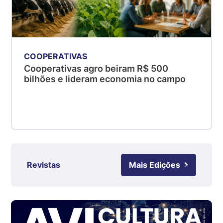
kg
Suíno - Estadual
PR
R$ 4,53
kg
COOPERATIVAS
Cooperativas agro beiram R$ 500
Suíno - Estadual
bilhões e lideram economia no campo
SC
R$ 4,48
kg
Suíno - Estadual
RS
R$ 4,63
kg
Revistas
Mais Edições
Ovo Branco - Regional
Grande São Paulo (SP)
R$ 142,87
cx