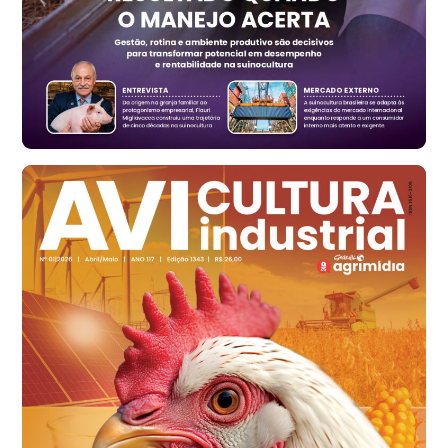
t
Ovo Vermelho - Regional
Vermelho
R$ 171,15
cx
Ovo Branco - Regional
Santa Maria do Jetibá (ES)
R$ 139,43
cx
Ovo Branco - Regional
Recife (PE)
R$ 149,79
cx
Ovo Vermelho - Regional
Recife (PE)
R$ 158,77
cx