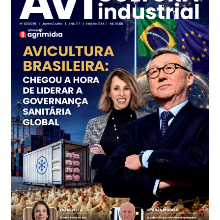
Ovo Branco - Regional
Branco
R$ 145,34
cx
Ovo Vermelho - Regional
Grande São Paulo (SP)
R$ 155,59
cx
Ovo Vermelho - Regional
Vermelho
R$ 159,31
cx
Ovo Branco - Regional
Bastos (SP)
R$ 134,40
cx
Ovo Vermelho - Regional
Bastos (SP)