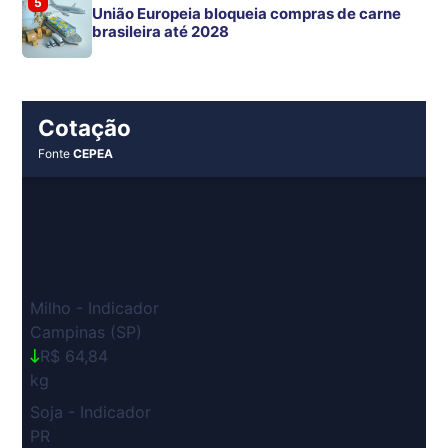
5
União Europeia bloqueia compras de carne
brasileira até 2028
Cotação
Fonte
CEPEA
Milho - Indicador
Campinas (SP)
R$ 64,84
kg
Soja - Indicador
PR