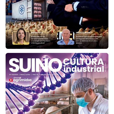
R$ 1.314,61
t
Ovo Vermelho - Regional
Vermelho
R$ 171,61
cx
Ovo Branco - Regional
Santa Maria do Jetibá (ES)
R$ 140,74
cx
Ovo Branco - Regional
Recife (PE)
R$ 147,74
cx
Ovo Vermelho - Regional
Recife (PE)
R$ 157,72