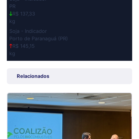
PR
R$ 137,33
kg
Soja - Indicador
Porto de Paranaguá (PR)
R$ 145,15
kg
Suíno Carcaça - Regional
Grande São Paulo (SP)
Relacionados
R$ 7,53
kg
Suíno - Estadual
SP
R$ 5,06
kg
Suíno - Estadual
MG