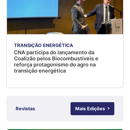
R$ 5,04
kg
Suíno - Estadual
PR
R$ 4,51
kg
TRANSIÇÃO ENERGÉTICA
Suíno - Estadual
CNA participa do lançamento da
SC
Coalizão pelos Biocombustíveis e
R$ 4,48
reforça protagonismo do agro na
transição energética
kg
Suíno - Estadual
RS
R$ 4,61
kg
Revistas
Mais Edições
Ovo Branco - Regional
Grande São Paulo (SP)
R$ 142,87