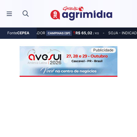
MILHO - INDICADOR
R$ 65,02
SOJA - INDICA
Fonte
CEPEA
CAMPINAS (SP)
/ KG