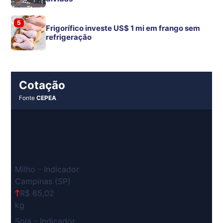
5
Frigorífico investe US$ 1 mi em frango sem
refrigeração
Cotação
Fonte
CEPEA
Milho - Indicador
Campinas (SP)
R$ 65,02
kg
Soja - Indicador