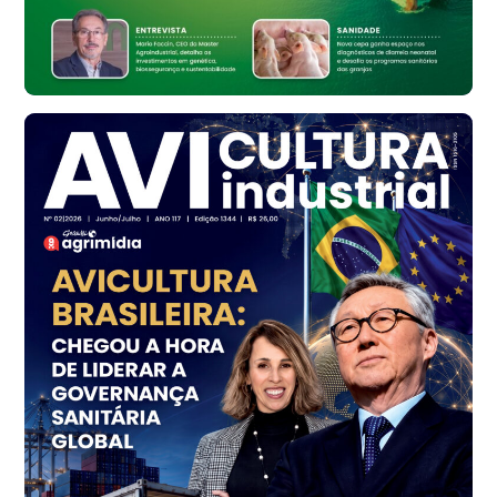
Ovo Vermelho - Regional
Bastos (SP)
R$ 148,56
cx
Frango - Indicador
SP
R$ 7,16
kg
Frango - Indicador
SP
R$ 7,18
kg
Trigo Atacado - Regional
PR
R$ 1.414,46
t
Trigo Atacado - Regional
RS