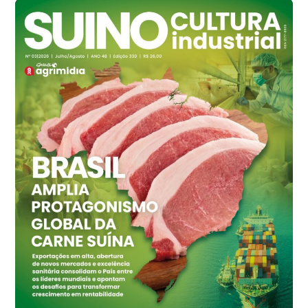
cx
Ovo Branco - Regional
Branco
R$ 145,34
cx
Ovo Vermelho - Regional
Grande São Paulo (SP)
R$ 155,59
cx
Ovo Vermelho - Regional
Vermelho
R$ 159,31
cx
Ovo Branco - Regional
Bastos (SP)
R$ 134,42
cx