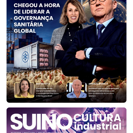
Grande São Paulo (SP)
R$ 153,38
cx
Ovo Vermelho - Regional
Vermelho
R$ 156,33
cx
Ovo Branco - Regional
Bastos (SP)
R$ 134,40
cx
Ovo Vermelho - Regional
Bastos (SP)
R$ 146,71
cx
Frango - Indicador
SP
R$ 7,13