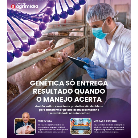
kg
Frango - Indicador
SP
R$ 7,15
kg
Trigo Atacado - Regional
PR
R$ 1.417,12
t
Trigo Atacado - Regional
RS
R$ 1.325,22
t
Ovo Vermelho - Regional
Vermelho
R$ 168,86
cx