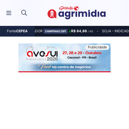
MILHO - INDICADOR
R$ 64,86
SOJA - INDICA
Fonte
CEPEA
CAMPINAS (SP)
/ KG