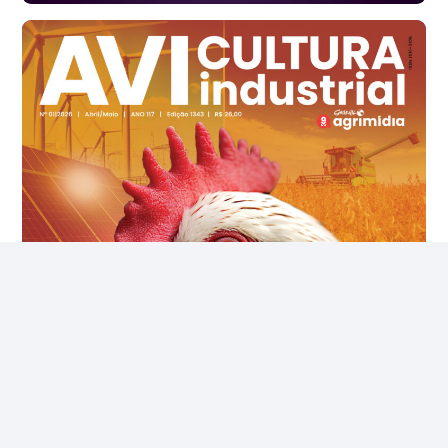
Ovo Branco - Regional
Santa Maria do Jetibá (ES)
R$ 139,62
cx
Ovo Branco - Regional
Recife (PE)
R$ 144,92
cx
Ovo Vermelho - Regional
Recife (PE)
R$ 154,89
cx