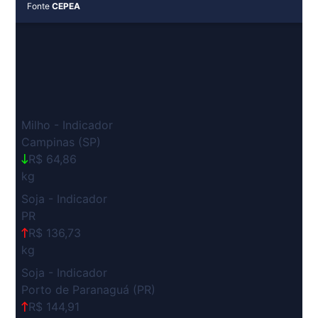
Fonte
CEPEA
Milho - Indicador
Campinas (SP)
R$ 64,86
kg
Soja - Indicador
PR
R$ 136,73
kg
Soja - Indicador
Porto de Paranaguá (PR)
R$ 144,91