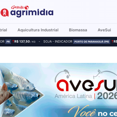
rial
Aquicultura Industrial
Biomassa
AveSui
DOR
R$ 137,50
SOJA - INDICADOR
R
PR
/ KG
PORTO DE PARANAGUÁ (PR)