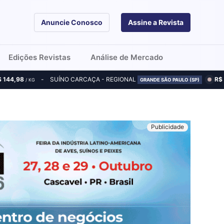
Anuncie Conosco
Assine a Revista
Edições Revistas
Análise de Mercado
$ 144,98
SUÍNO CARCAÇA - REGIONAL
R$
/ KG
GRANDE SÃO PAULO (SP)