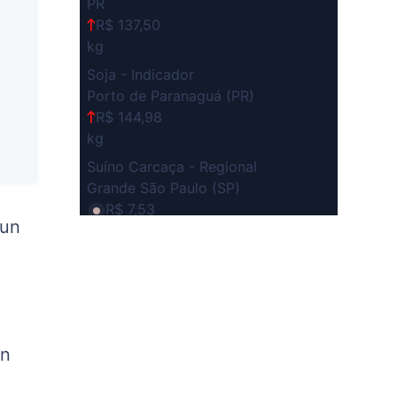
PR
R$ 137,50
kg
Soja - Indicador
Porto de Paranaguá (PR)
R$ 144,98
kg
Suíno Carcaça - Regional
Grande São Paulo (SP)
R$ 7,53
 un
kg
Suíno - Estadual
SP
R$ 5,08
kg
Suíno - Estadual
en
MG
R$ 5,05