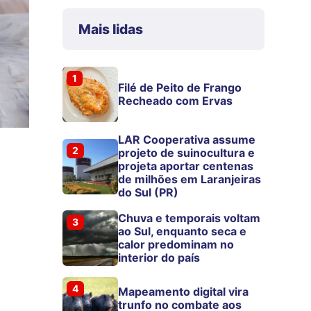
Mais lidas
1
Filé de Peito de Frango
Recheado com Ervas
LAR Cooperativa assume
2
projeto de suinocultura e
projeta aportar centenas
de milhões em Laranjeiras
do Sul (PR)
Chuva e temporais voltam
3
ao Sul, enquanto seca e
calor predominam no
interior do país
4
Mapeamento digital vira
trunfo no combate aos