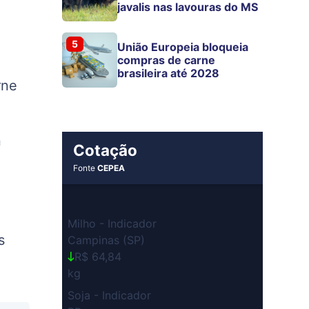
javalis nas lavouras do MS
5
União Europeia bloqueia
compras de carne
brasileira até 2028
rne
n
Cotação
Fonte
CEPEA
e
Milho - Indicador
s
Campinas (SP)
R$ 64,84
kg
Soja - Indicador