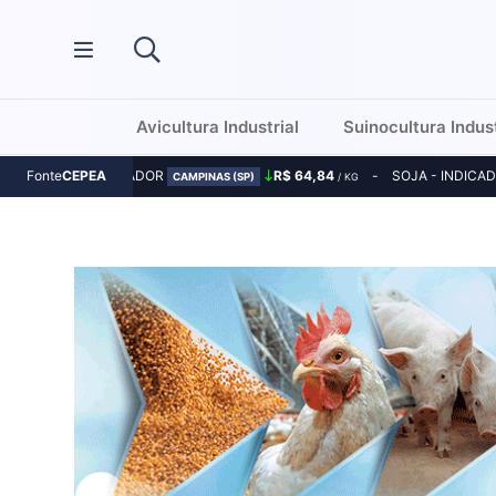
Avicultura Industrial
Suinocultura Indust
MILHO - INDICADOR
R$ 64,84
SOJA - INDICA
Fonte
CEPEA
CAMPINAS (SP)
/ KG