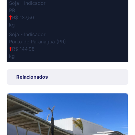
Soja - Indicador
PR
R$ 137,50
kg
Soja - Indicador
Porto de Paranaguá (PR)
R$ 144,98
kg
Suíno Carcaça - Regional
Grande São Paulo (SP)
Relacionados
R$ 7,53
kg
Suíno - Estadual
SP
R$ 5,08
kg
Suíno - Estadual