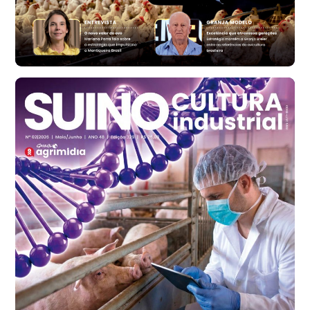
Ovo Vermelho - Regional
Bastos (SP)
R$ 147,87
cx
Frango - Indicador
SP
R$ 7,13
kg
Frango - Indicador
SP
R$ 7,15
kg
Trigo Atacado - Regional
PR
R$ 1.414,20
t
Trigo Atacado - Regional