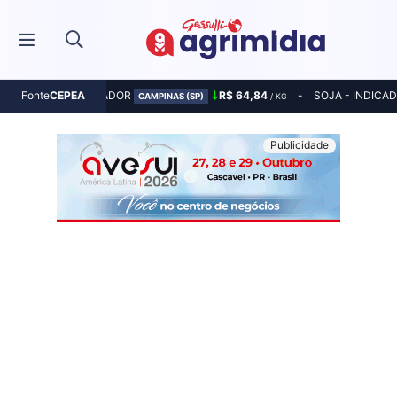
MILHO - INDICADOR
R$ 64,84
SOJA - INDICA
Fonte
CEPEA
CAMPINAS (SP)
/ KG