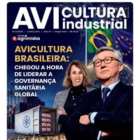
cx
Ovo Branco - Regional
Branco
R$ 145,34
cx
Ovo Vermelho - Regional
Grande São Paulo (SP)
R$ 155,59
cx
Ovo Vermelho - Regional
Vermelho
R$ 159,31
cx
Ovo Branco - Regional
Bastos (SP)
R$ 134,40
cx