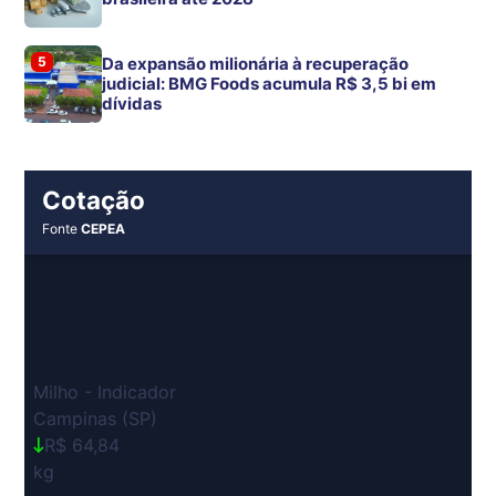
5
Da expansão milionária à recuperação
judicial: BMG Foods acumula R$ 3,5 bi em
dívidas
Cotação
Fonte
CEPEA
Milho - Indicador
Campinas (SP)
R$ 64,84
kg