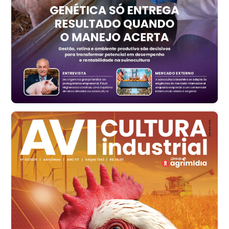
RS
R$ 1.314,40
t
Ovo Vermelho - Regional
Vermelho
R$ 171,15
cx
Ovo Branco - Regional
Santa Maria do Jetibá (ES)
R$ 139,43
cx
Ovo Branco - Regional
Recife (PE)
R$ 149,79
cx
Ovo Vermelho - Regional
Recife (PE)