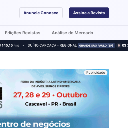
Anuncie Conosco
Assine a Revista
Edições Revistas
Análise de Mercado
$ 145,15
SUÍNO CARCAÇA - REGIONAL
R$ 
/ KG
GRANDE SÃO PAULO (SP)