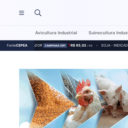
Avicultura Industrial
Suinocultura Indust
MILHO - INDICADOR
R$ 65,02
SOJA - INDICA
Fonte
CEPEA
CAMPINAS (SP)
/ KG