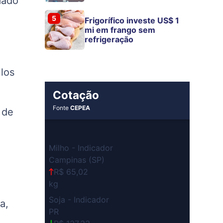
mado
5
Frigorífico investe US$ 1
mi em frango sem
refrigeração
los
Cotação
Fonte
CEPEA
 de
Milho - Indicador
Campinas (SP)
R$ 65,02
kg
Soja - Indicador
a,
PR