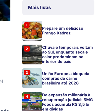
Mais lidas
1
Prepare um delicioso
Frango Xadrez
Chuva e temporais voltam
2
ao Sul, enquanto seca e
calor predominam no
interior do país
3
União Europeia bloqueia
compras de carne
el
brasileira até 2028
Da expansão milionária à
4
recuperação judicial: BMG
Foods acumula R$ 3,5 bi
em dívidas