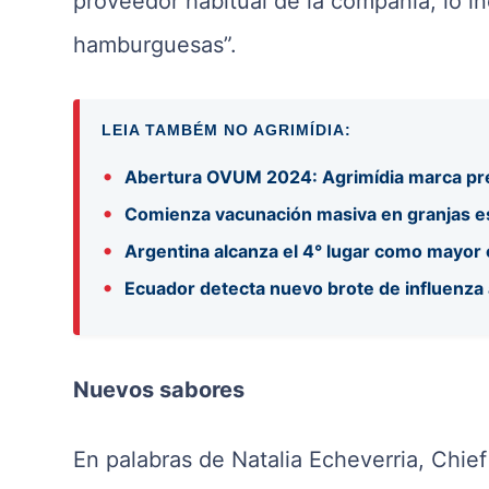
proveedor habitual de la compañía, lo i
hamburguesas”.
LEIA TAMBÉM NO AGRIMÍDIA:
•
Abertura OVUM 2024: Agrimídia marca pre
•
Comienza vacunación masiva en granjas es
•
Argentina alcanza el 4° lugar como mayo
•
Ecuador detecta nuevo brote de influenza 
Nuevos sabores
En palabras de Natalia Echeverria, Chie