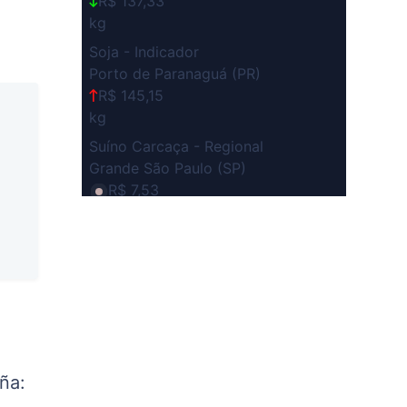
R$ 137,33
kg
Soja - Indicador
Porto de Paranaguá (PR)
R$ 145,15
kg
Suíno Carcaça - Regional
Grande São Paulo (SP)
R$ 7,53
kg
Suíno - Estadual
SP
R$ 5,06
kg
Suíno - Estadual
MG
R$ 5,04
ña:
kg