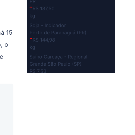
PR
R$ 137,50
kg
Soja - Indicador
há 15
Porto de Paranaguá (PR)
R$ 144,98
, o
kg
de
Suíno Carcaça - Regional
Grande São Paulo (SP)
R$ 7,53
kg
Suíno - Estadual
SP
R$ 5,08
kg
Suíno - Estadual
MG
R$ 5,05