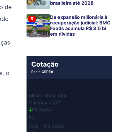
brasileira até 2028
ão de
Da expansão milionária à
ndo
5
recuperação judicial: BMG
Foods acumula R$ 3,5 bi
em dívidas
nças
Cotação
s, o
Fonte
CEPEA
Milho - Indicador
Campinas (SP)
R$ 64,84
kg
Soja - Indicador