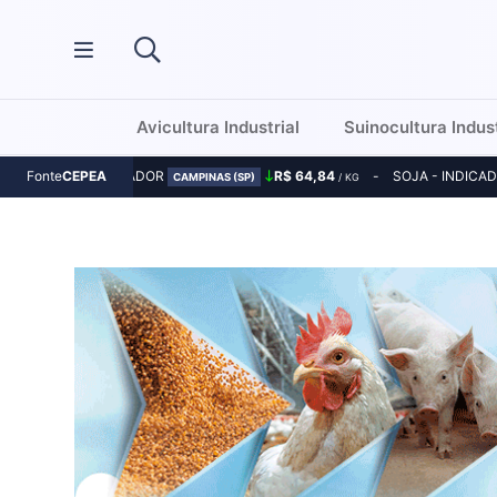
Avicultura Industrial
Suinocultura Indust
MILHO - INDICADOR
R$ 64,84
SOJA - INDICA
Fonte
CEPEA
CAMPINAS (SP)
/ KG