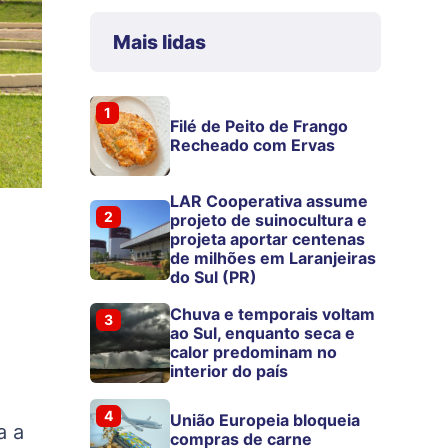
Mais lidas
1
Filé de Peito de Frango
Recheado com Ervas
LAR Cooperativa assume
2
projeto de suinocultura e
projeta aportar centenas
de milhões em Laranjeiras
do Sul (PR)
Chuva e temporais voltam
3
ao Sul, enquanto seca e
calor predominam no
interior do país
4
União Europeia bloqueia
a a
compras de carne