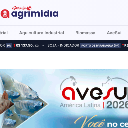
rial
Aquicultura Industrial
Biomassa
AveSui
DOR
R$ 137,50
SOJA - INDICADOR
R
PR
/ KG
PORTO DE PARANAGUÁ (PR)