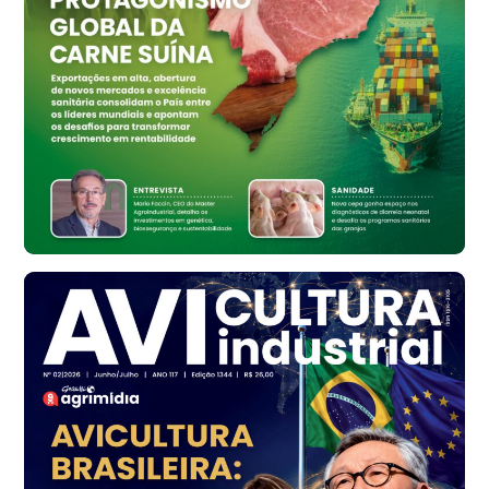
cx
Ovo Branco - Regional
Bastos (SP)
R$ 134,42
cx
Ovo Vermelho - Regional
Bastos (SP)
R$ 148,56
cx
Frango - Indicador
SP
R$ 7,16
kg
Frango - Indicador
SP
R$ 7,18
kg