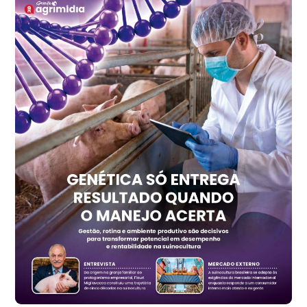
Recife (PE)
R$ 147,74
cx
Ovo Vermelho - Regional
Recife (PE)
R$ 157,72
cx