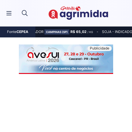
MILHO - INDICADOR
R$ 65,02
SOJA - INDICAD
Fonte
CEPEA
CAMPINAS (SP)
/ KG