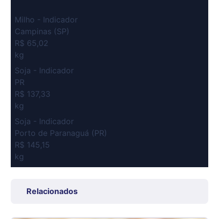
Milho - Indicador
Campinas (SP)
R$ 65,02
kg
Soja - Indicador
PR
R$ 137,33
kg
Soja - Indicador
Porto de Paranaguá (PR)
R$ 145,15
kg
Suíno Carcaça - Regional
Grande São Paulo (SP)
Relacionados
R$ 7,53
kg