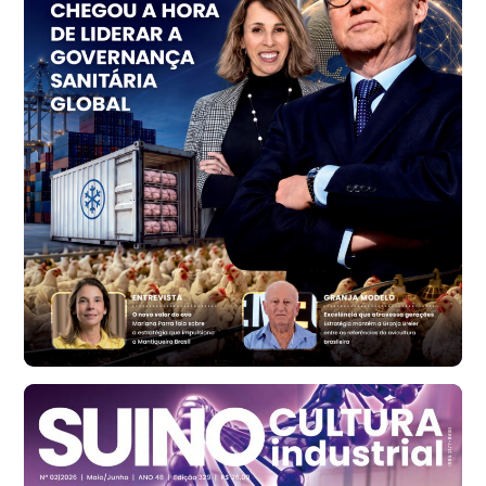
Trigo Atacado - Regional
PR
R$ 1.414,46
t
Trigo Atacado - Regional
RS
R$ 1.314,61
t
Ovo Vermelho - Regional
Vermelho
R$ 171,61
cx
Ovo Branco - Regional
Santa Maria do Jetibá (ES)
R$ 140,74
cx
Ovo Branco - Regional