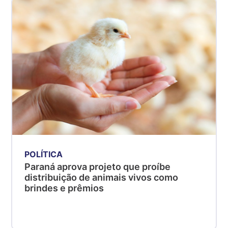
Suíno - Estadual
SP
R$ 5,06
kg
Suíno - Estadual
MG
R$ 5,04
kg
Suíno - Estadual
PR
R$ 4,51
kg
POLÍTICA
Suíno - Estadual
Paraná aprova projeto que proíbe
SC
distribuição de animais vivos como
R$ 4,48
brindes e prêmios
kg
Suíno - Estadual
RS