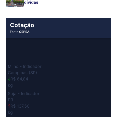
dívidas
Cotação
Fonte
CEPEA
Milho - Indicador
Campinas (SP)
R$ 64,84
kg
Soja - Indicador
PR
R$ 137,50
kg