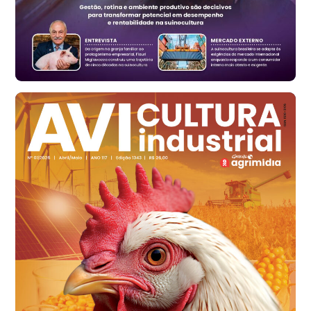
Vermelho
R$ 171,15
cx
Ovo Branco - Regional
Santa Maria do Jetibá (ES)
R$ 139,43
cx
Ovo Branco - Regional
Recife (PE)
R$ 149,79
cx
Ovo Vermelho - Regional
Recife (PE)
R$ 158,77
cx