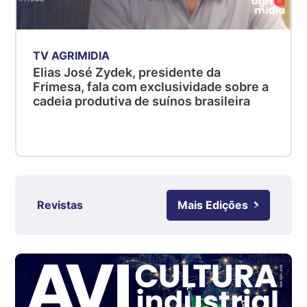
PR
R$ 4,53
kg
TV AGRIMIDIA
Suíno - Estadual
Elias José Zydek, presidente da
SC
Frimesa, fala com exclusividade sobre a
R$ 4,48
cadeia produtiva de suínos brasileira
kg
Suíno - Estadual
RS
R$ 4,63
kg
Ovo Branco - Regional
Revistas
Mais Edições
Grande São Paulo (SP)
R$ 142,87
cx
Ovo Branco - Regional
Branco
R$ 145,34