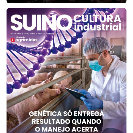
Frango - Indicador
SP
R$ 7,13
kg
Frango - Indicador
SP
R$ 7,15
kg
Trigo Atacado - Regional
PR
R$ 1.414,20
t
Trigo Atacado - Regional
RS
R$ 1.314,40
t
Ovo Vermelho - Regional