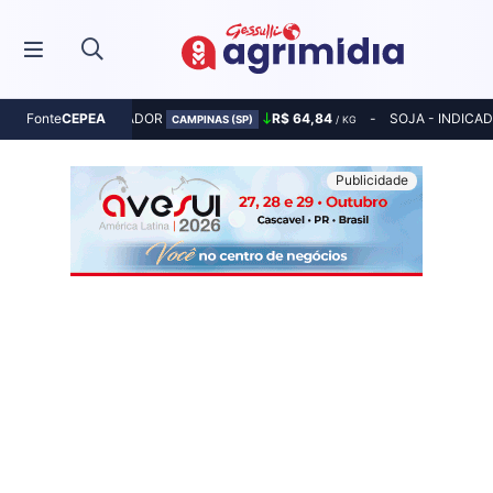
MILHO - INDICADOR
R$ 64,84
SOJA - INDICA
Fonte
CEPEA
CAMPINAS (SP)
/ KG