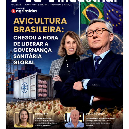
cx
Ovo Vermelho - Regional
Grande São Paulo (SP)
R$ 155,59
cx
Ovo Vermelho - Regional
Vermelho
R$ 159,31
cx
Ovo Branco - Regional
Bastos (SP)
R$ 134,40
cx
Ovo Vermelho - Regional
Bastos (SP)
R$ 147,87
cx