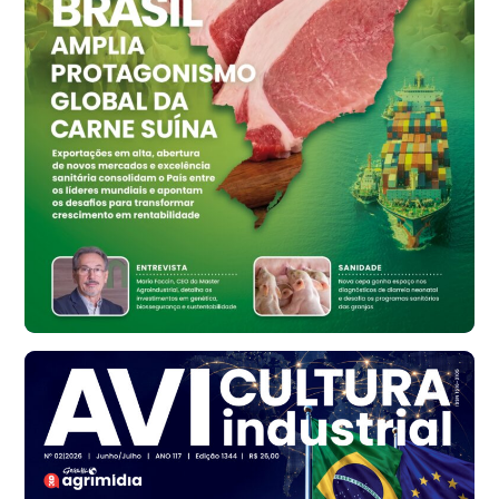
Vermelho
R$ 159,31
cx
Ovo Branco - Regional
Bastos (SP)
R$ 134,42
cx
Ovo Vermelho - Regional
Bastos (SP)
R$ 148,56
cx
Frango - Indicador
SP
R$ 7,16
kg
Frango - Indicador
SP