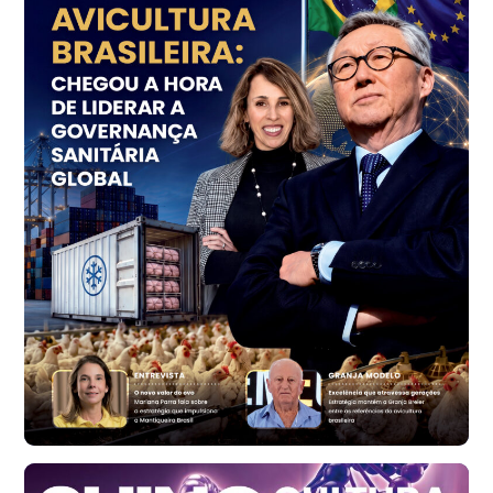
R$ 7,18
kg
Trigo Atacado - Regional
PR
R$ 1.414,46
t
Trigo Atacado - Regional
RS
R$ 1.314,61
t
Ovo Vermelho - Regional
Vermelho
R$ 171,61
cx
Ovo Branco - Regional
Santa Maria do Jetibá (ES)
R$ 140,74