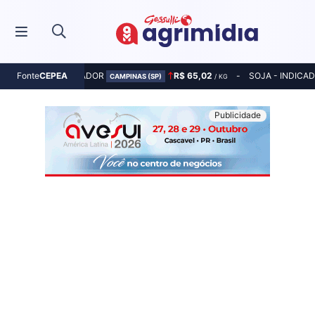
MILHO - INDICADOR
R$ 65,02
SOJA - INDICA
Fonte
CEPEA
CAMPINAS (SP)
/ KG