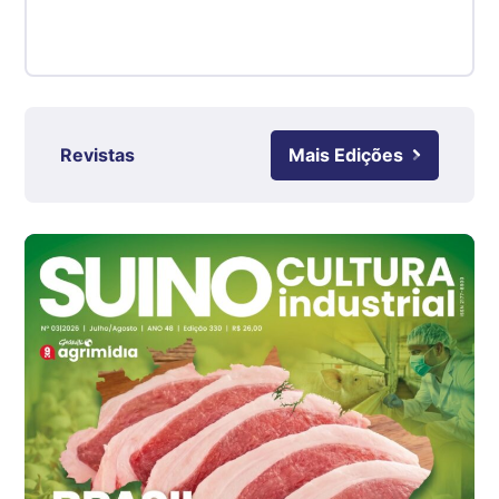
Suíno - Estadual
RS
R$ 4,61
kg
Ovo Branco - Regional
Revistas
Mais Edições
Grande São Paulo (SP)
R$ 142,87
cx
Ovo Branco - Regional
Branco
R$ 145,34
cx
Ovo Vermelho - Regional
Grande São Paulo (SP)
R$ 155,59
cx
Ovo Vermelho - Regional