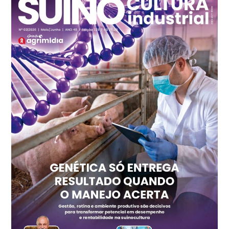
cx
Ovo Branco - Regional
Recife (PE)
R$ 147,74
cx
Ovo Vermelho - Regional
Recife (PE)
R$ 157,72
cx