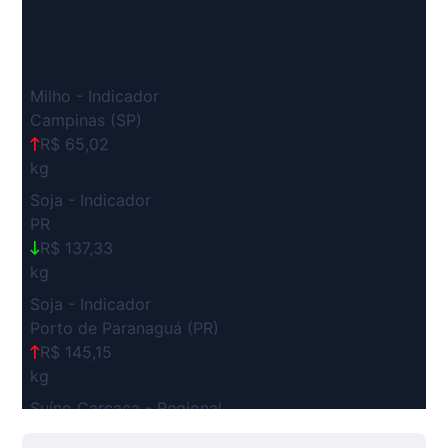
Milho - Indicador
Campinas (SP)
R$ 65,02
kg
Soja - Indicador
PR
R$ 137,33
kg
Soja - Indicador
Porto de Paranaguá (PR)
R$ 145,15
kg
Suíno Carcaça - Regional
Grande São Paulo (SP)