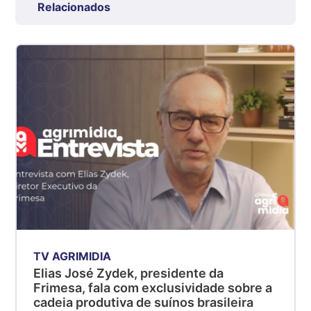
R$ 7,53
Relacionados
kg
Suíno - Estadual
SP
R$ 5,06
kg
Suíno - Estadual
MG
R$ 5,04
kg
Suíno - Estadual
PR
R$ 4,51
kg
TV AGRIMIDIA
Suíno - Estadual
Elias José Zydek, presidente da
SC
Frimesa, fala com exclusividade sobre a
R$ 4,48
cadeia produtiva de suínos brasileira
kg