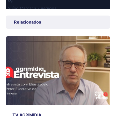
Suíno Carcaça - Regional
Grande São Paulo (SP)
R$ 7,53
Relacionados
kg
Suíno - Estadual
SP
R$ 5,08
kg
Suíno - Estadual
MG
R$ 5,07
kg
Suíno - Estadual
PR
R$ 4,53
kg
TV AGRIMIDIA
Suíno - Estadual