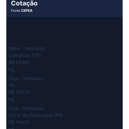
Cotação
Fonte
CEPEA
Milho - Indicador
Campinas (SP)
R$ 64,86
kg
Soja - Indicador
PR
R$ 136,73
kg
Soja - Indicador
Porto de Paranaguá (PR)
R$ 144,91
kg