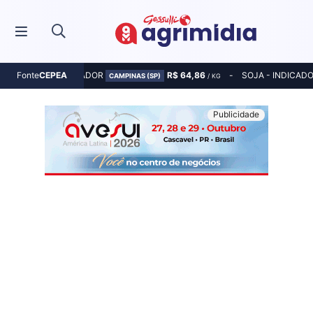
MILHO - INDICADOR
R$ 64,86
SOJA - INDICAD
Fonte
CEPEA
CAMPINAS (SP)
/ KG