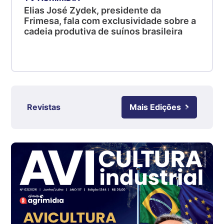
Elias José Zydek, presidente da
SC
Frimesa, fala com exclusividade sobre a
R$ 4,50
cadeia produtiva de suínos brasileira
kg
Suíno - Estadual
RS
R$ 4,63
kg
Ovo Branco - Regional
Revistas
Mais Edições
Grande São Paulo (SP)
R$ 142,62
cx
Ovo Branco - Regional
Branco
R$ 144,99
cx
Ovo Vermelho - Regional
Grande São Paulo (SP)