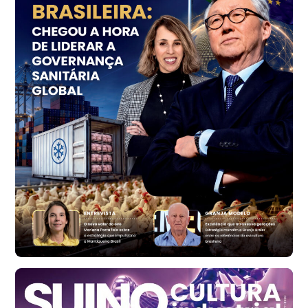
R$ 153,38
cx
Ovo Vermelho - Regional
Vermelho
R$ 156,33
cx
Ovo Branco - Regional
Bastos (SP)
R$ 134,40
cx
Ovo Vermelho - Regional
Bastos (SP)
R$ 146,71
cx
Frango - Indicador
SP
R$ 7,13