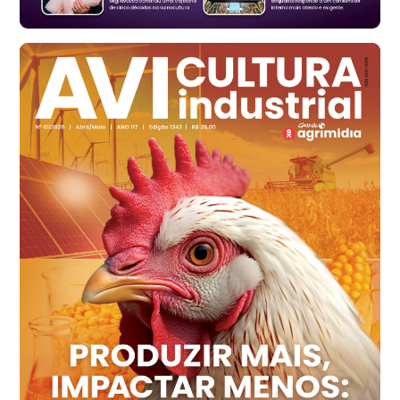
Ovo Branco - Regional
Santa Maria do Jetibá (ES)
R$ 139,62
cx
Ovo Branco - Regional
Recife (PE)
R$ 144,92
cx
Ovo Vermelho - Regional
Recife (PE)
R$ 154,89
cx