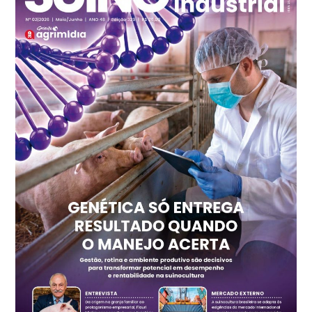
kg
Frango - Indicador
SP
R$ 7,15
kg
Trigo Atacado - Regional
PR
R$ 1.417,12
t
Trigo Atacado - Regional
RS
R$ 1.325,22
t
Ovo Vermelho - Regional
Vermelho
R$ 168,86
cx