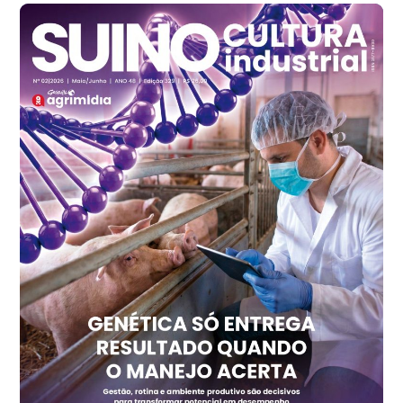
Frango - Indicador
SP
R$ 7,13
kg
Frango - Indicador
SP
R$ 7,15
kg
Trigo Atacado - Regional
PR
R$ 1.417,12
t
Trigo Atacado - Regional
RS
R$ 1.325,22
t
Ovo Vermelho - Regional