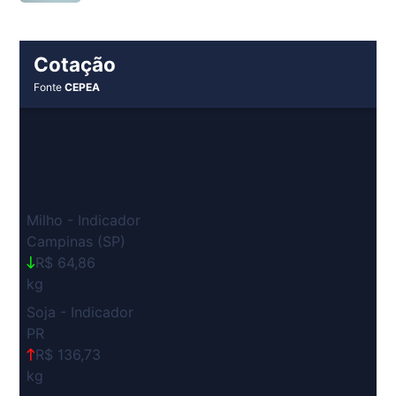
Cotação
Fonte
CEPEA
Milho - Indicador
Campinas (SP)
R$ 64,86
kg
Soja - Indicador
PR
R$ 136,73
kg