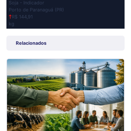
Soja - Indicador
Porto de Paranaguá (PR)
R$ 144,91
kg
Suíno Carcaça - Regional
Grande São Paulo (SP)
Relacionados
R$ 7,53
kg
Suíno - Estadual
SP
R$ 5,08
kg
Suíno - Estadual
MG
R$ 5,07
kg
Suíno - Estadual