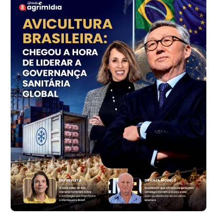
cx
Ovo Vermelho - Regional
Grande São Paulo (SP)
R$ 153,38
cx
Ovo Vermelho - Regional
Vermelho
R$ 156,33
cx
Ovo Branco - Regional
Bastos (SP)
R$ 134,40
cx
Ovo Vermelho - Regional
Bastos (SP)
R$ 146,71
cx