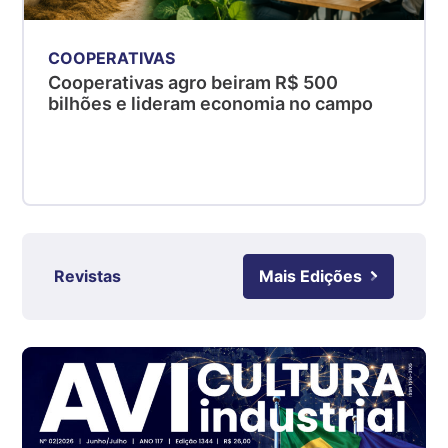
PR
R$ 4,53
kg
COOPERATIVAS
Suíno - Estadual
Cooperativas agro beiram R$ 500
bilhões e lideram economia no campo
SC
R$ 4,50
kg
Suíno - Estadual
RS
R$ 4,63
kg
Revistas
Mais Edições
Ovo Branco - Regional
Grande São Paulo (SP)
R$ 142,62
cx
Ovo Branco - Regional
Branco
R$ 144,99