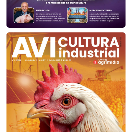
Vermelho
R$ 168,86
cx
Ovo Branco - Regional
Santa Maria do Jetibá (ES)
R$ 139,62
cx
Ovo Branco - Regional
Recife (PE)
R$ 144,92
cx
Ovo Vermelho - Regional
Recife (PE)
R$ 154,89
cx