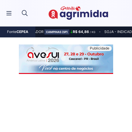
MILHO - INDICADOR
R$ 64,86
SOJA - INDICA
Fonte
CEPEA
CAMPINAS (SP)
/ KG