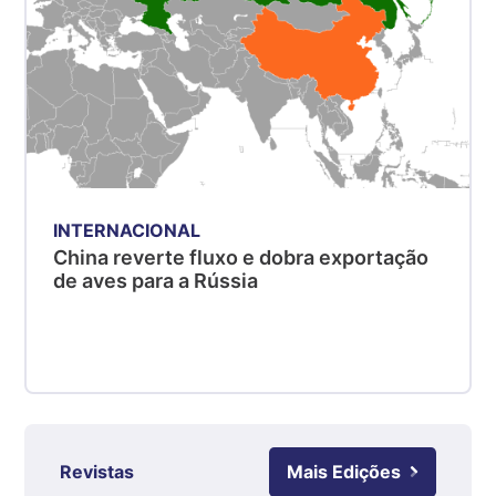
Suíno - Estadual
MG
R$ 5,04
kg
Suíno - Estadual
PR
R$ 4,51
kg
INTERNACIONAL
Suíno - Estadual
China reverte fluxo e dobra exportação
de aves para a Rússia
SC
R$ 4,48
kg
Suíno - Estadual
RS
R$ 4,61
kg
Revistas
Mais Edições
Ovo Branco - Regional