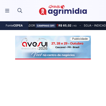
MILHO - INDICADOR
R$ 65,02
SOJA - INDICA
Fonte
CEPEA
CAMPINAS (SP)
/ KG