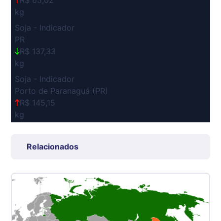
R$ 65,02
kg
Soja - Indicador
PR
R$ 137,33
kg
Soja - Indicador
Porto de Paranaguá (PR)
R$ 145,15
kg
Suíno Carcaça - Regional
Grande São Paulo (SP)
Relacionados
R$ 7,53
kg
Suíno - Estadual
SP
R$ 5,06
kg