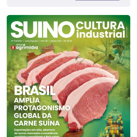
Grande São Paulo (SP)
R$ 142,87
cx
Ovo Branco - Regional
Branco
R$ 145,34
cx
Ovo Vermelho - Regional
Grande São Paulo (SP)
R$ 155,59
cx
Ovo Vermelho - Regional
Vermelho
R$ 159,31
cx
Ovo Branco - Regional
Bastos (SP)