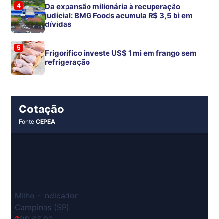
4
Da expansão milionária à recuperação
judicial: BMG Foods acumula R$ 3,5 bi em
dívidas
5
Frigorífico investe US$ 1 mi em frango sem
refrigeração
Cotação
Fonte
CEPEA
Milho - Indicador
Campinas (SP)