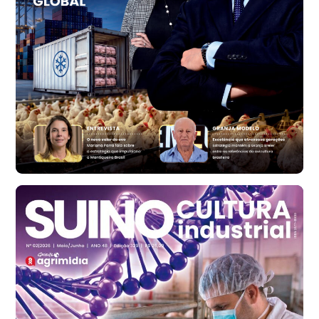
t
Trigo Atacado - Regional
RS
R$ 1.314,61
t
Ovo Vermelho - Regional
Vermelho
R$ 171,61
cx
Ovo Branco - Regional
Santa Maria do Jetibá (ES)
R$ 140,74
cx
Ovo Branco - Regional
Recife (PE)
R$ 147,74
cx