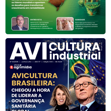
R$ 134,42
cx
Ovo Vermelho - Regional
Bastos (SP)
R$ 148,56
cx
Frango - Indicador
SP
R$ 7,16
kg
Frango - Indicador
SP
R$ 7,18
kg
Trigo Atacado - Regional
PR
R$ 1.414,46