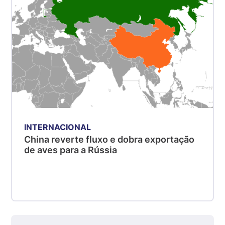
R$ 5,06
kg
Suíno - Estadual
MG
R$ 5,04
kg
Suíno - Estadual
PR
R$ 4,51
kg
INTERNACIONAL
Suíno - Estadual
China reverte fluxo e dobra exportação
SC
de aves para a Rússia
R$ 4,48
kg
Suíno - Estadual
RS
R$ 4,61
kg