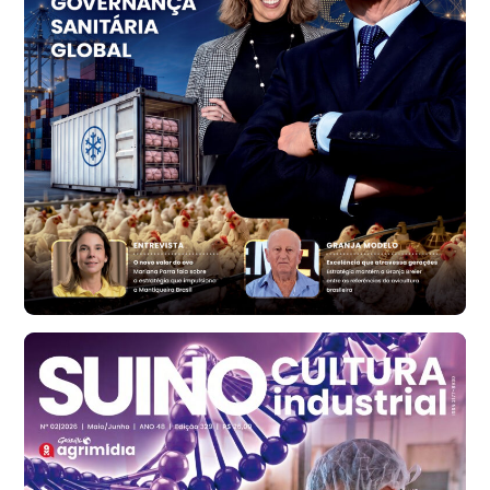
R$ 1.414,46
t
Trigo Atacado - Regional
RS
R$ 1.314,61
t
Ovo Vermelho - Regional
Vermelho
R$ 171,61
cx
Ovo Branco - Regional
Santa Maria do Jetibá (ES)
R$ 140,74
cx
Ovo Branco - Regional
Recife (PE)
R$ 147,74