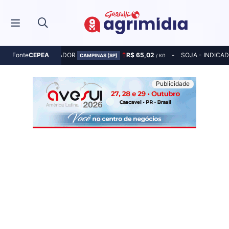
MILHO - INDICADOR
R$ 65,02
SOJA - INDICA
Fonte
CEPEA
CAMPINAS (SP)
/ KG