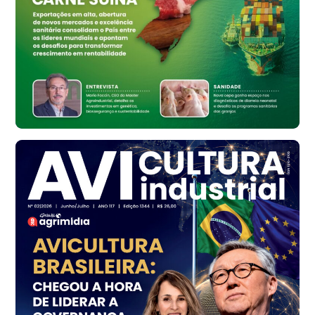
Bastos (SP)
R$ 134,42
cx
Ovo Vermelho - Regional
Bastos (SP)
R$ 148,56
cx
Frango - Indicador
SP
R$ 7,16
kg
Frango - Indicador
SP
R$ 7,18
kg
Trigo Atacado - Regional
PR