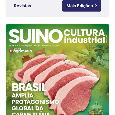
Revistas
Mais Edições
Ovo Branco - Regional
Grande São Paulo (SP)
R$ 142,87
cx
Ovo Branco - Regional
Branco
R$ 145,34
cx
Ovo Vermelho - Regional
Grande São Paulo (SP)
R$ 155,59
cx
Ovo Vermelho - Regional
Vermelho
R$ 159,31
cx
Ovo Branco - Regional