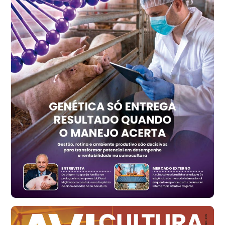
cx
Ovo Vermelho - Regional
Recife (PE)
R$ 157,72
cx