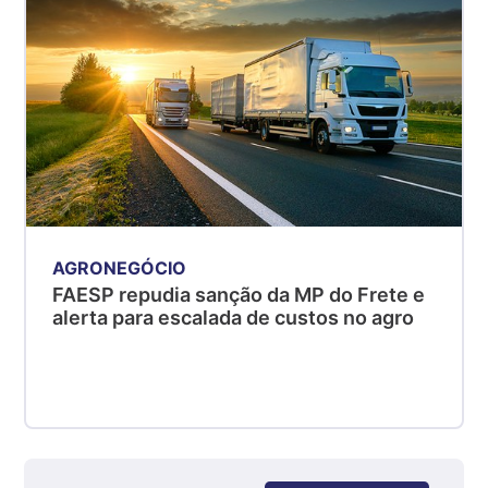
kg
Suíno - Estadual
MG
R$ 5,05
kg
Suíno - Estadual
PR
R$ 4,53
kg
AGRONEGÓCIO
Suíno - Estadual
FAESP repudia sanção da MP do Frete e
SC
alerta para escalada de custos no agro
R$ 4,48
kg
Suíno - Estadual
RS
R$ 4,63
kg