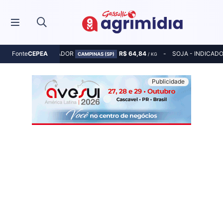
MILHO - INDICADOR
R$ 64,84
SOJA - INDICAD
Fonte
CEPEA
CAMPINAS (SP)
/ KG