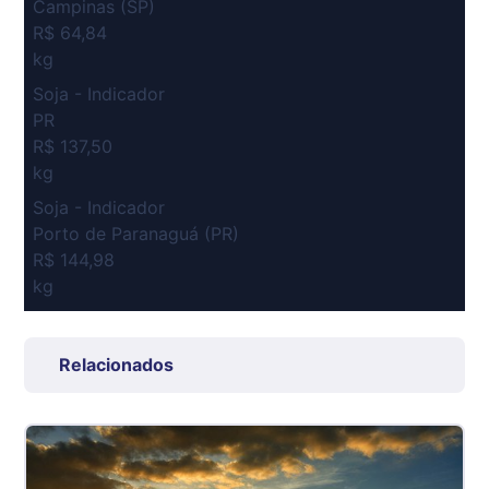
Campinas (SP)
R$ 64,84
kg
Soja - Indicador
PR
R$ 137,50
kg
Soja - Indicador
Porto de Paranaguá (PR)
R$ 144,98
kg
Suíno Carcaça - Regional
Grande São Paulo (SP)
Relacionados
R$ 7,53
kg
Suíno - Estadual
SP
R$ 5,08