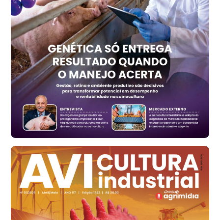
R$ 1.414,20
t
Trigo Atacado - Regional
RS
R$ 1.314,40
t
Ovo Vermelho - Regional
Vermelho
R$ 171,15
cx
Ovo Branco - Regional
Santa Maria do Jetibá (ES)
R$ 139,43
cx
Ovo Branco - Regional
Recife (PE)
R$ 149,79
cx