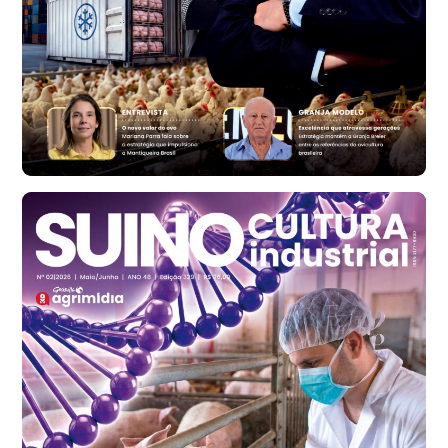
Bastos (SP)
R$ 134,40
cx
Ovo Vermelho - Regional
Bastos (SP)
R$ 147,87
cx
Frango - Indicador
SP
R$ 7,13
kg
Frango - Indicador
SP
R$ 7,15
kg
Trigo Atacado - Regional
PR