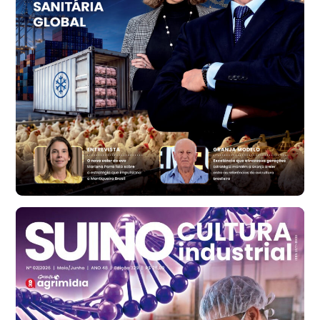
Vermelho
R$ 156,33
cx
Ovo Branco - Regional
Bastos (SP)
R$ 134,40
cx
Ovo Vermelho - Regional
Bastos (SP)
R$ 146,71
cx
Frango - Indicador
SP
R$ 7,13
kg
Frango - Indicador
SP