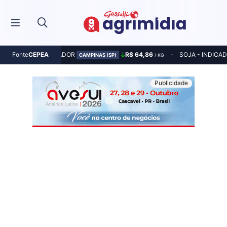
MILHO - INDICADOR
R$ 64,86
SOJA - INDICA
Fonte
CEPEA
CAMPINAS (SP)
/ KG