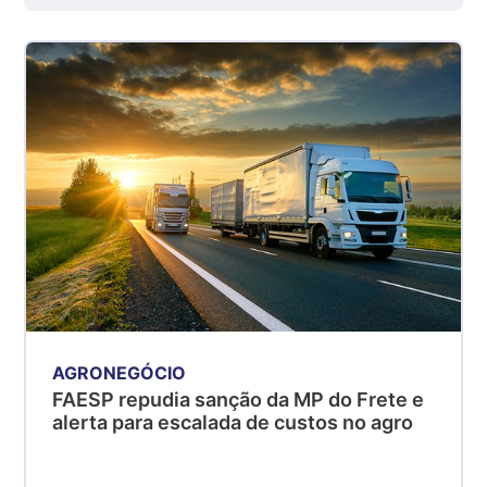
R$ 7,53
kg
Suíno - Estadual
SP
R$ 5,08
kg
Suíno - Estadual
MG
R$ 5,07
kg
Suíno - Estadual
PR
R$ 4,53
kg
AGRONEGÓCIO
FAESP repudia sanção da MP do Frete e
Suíno - Estadual
alerta para escalada de custos no agro
SC
R$ 4,50
kg