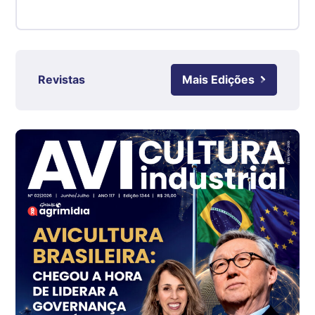
Suíno - Estadual
RS
R$ 4,63
kg
Revistas
Mais Edições
Ovo Branco - Regional
Grande São Paulo (SP)
R$ 142,62
cx
Ovo Branco - Regional
Branco
R$ 144,99
cx
Ovo Vermelho - Regional
Grande São Paulo (SP)
R$ 153,38
cx
Ovo Vermelho - Regional