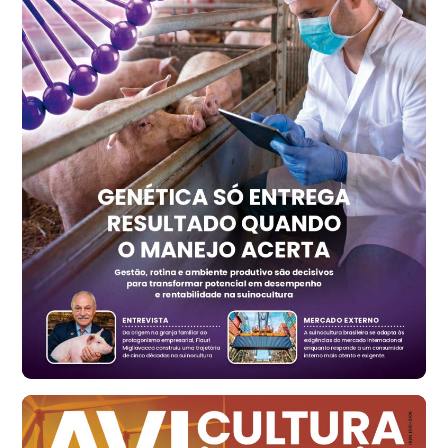
R$ 7,15
kg
Trigo Atacado - Regional
PR
R$ 1.417,12
t
Trigo Atacado - Regional
RS
R$ 1.325,22
t
Ovo Vermelho - Regional
Vermelho
R$ 168,86
cx
Ovo Branco - Regional
Santa Maria do Jetibá (ES)
R$ 139,62