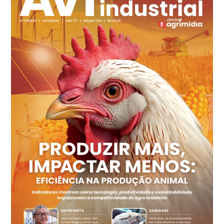
cx
Ovo Branco - Regional
Recife (PE)
R$ 144,92
cx
Ovo Vermelho - Regional
Recife (PE)
R$ 154,89
cx