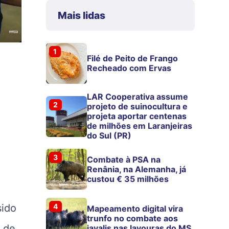
Mais lidas
1
Filé de Peito de Frango
Recheado com Ervas
LAR Cooperativa assume
2
projeto de suinocultura e
projeta aportar centenas
de milhões em Laranjeiras
do Sul (PR)
3
Combate à PSA na
Renânia, na Alemanha, já
custou € 35 milhões
sido
4
Mapeamento digital vira
trunfo no combate aos
a de
javalis nas lavouras do MS