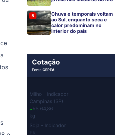
Chuva e temporais voltam
5
ao Sul, enquanto seca e
calor predominam no
interior do país
ece
 a
Cotação
tos
Fonte
CEPEA
Milho - Indicador
Campinas (SP)
R$ 64,86
kg
es
Soja - Indicador
PR
18 e