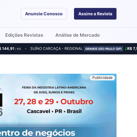
Anuncie Conosco
Assine a Revista
Edições Revistas
Análise de Mercado
$ 144,91
SUÍNO CARCAÇA - REGIONAL
R$ 7,
/ KG
GRANDE SÃO PAULO (SP)