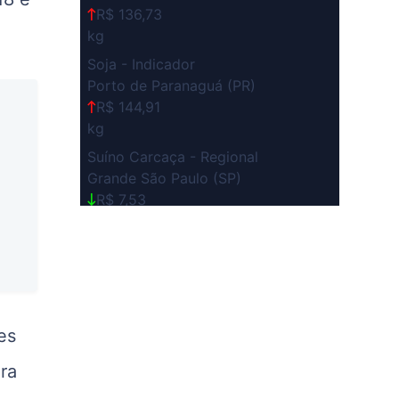
R$ 136,73
kg
Soja - Indicador
Porto de Paranaguá (PR)
R$ 144,91
kg
Suíno Carcaça - Regional
Grande São Paulo (SP)
R$ 7,53
kg
Suíno - Estadual
SP
R$ 5,08
kg
es
Suíno - Estadual
MG
ra
R$ 5,07