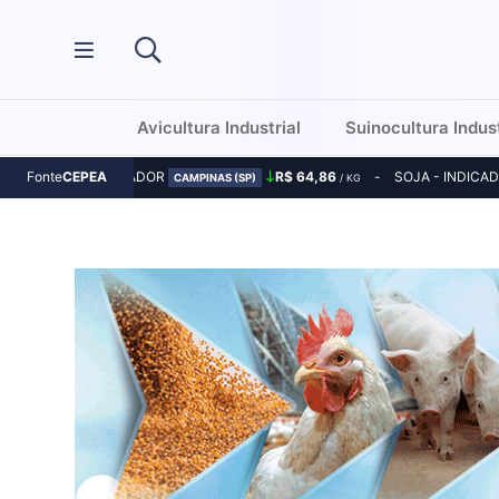
Avicultura Industrial
Suinocultura Indust
MILHO - INDICADOR
R$ 64,86
SOJA - INDICA
Fonte
CEPEA
CAMPINAS (SP)
/ KG