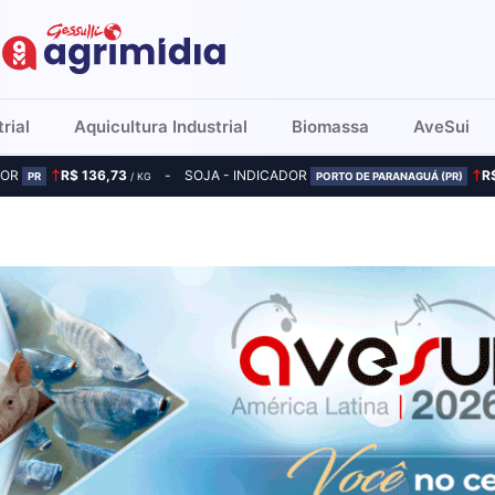
rial
Aquicultura Industrial
Biomassa
AveSui
DOR
R$ 136,73
SOJA - INDICADOR
R
PR
/ KG
PORTO DE PARANAGUÁ (PR)