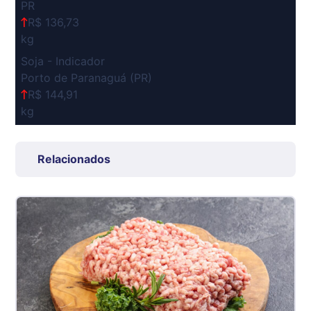
PR
R$ 136,73
kg
Soja - Indicador
Porto de Paranaguá (PR)
R$ 144,91
kg
Suíno Carcaça - Regional
Grande São Paulo (SP)
Relacionados
R$ 7,53
kg
Suíno - Estadual
SP
R$ 5,08
kg
Suíno - Estadual
MG
R$ 5,07