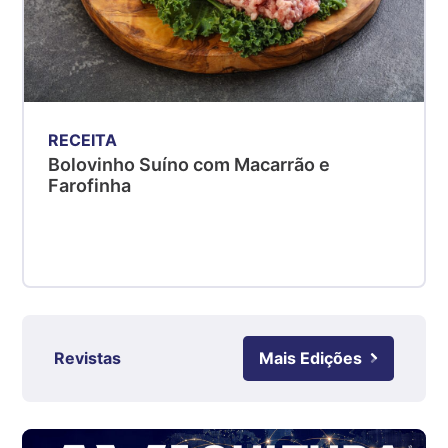
kg
Suíno - Estadual
PR
R$ 4,53
kg
RECEITA
Suíno - Estadual
Bolovinho Suíno com Macarrão e
SC
Farofinha
R$ 4,50
kg
Suíno - Estadual
RS
R$ 4,63
kg
Revistas
Mais Edições
Ovo Branco - Regional
Grande São Paulo (SP)
R$ 142,62
cx