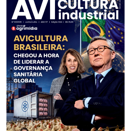
Ovo Branco - Regional
Branco
R$ 144,99
cx
Ovo Vermelho - Regional
Grande São Paulo (SP)
R$ 153,38
cx
Ovo Vermelho - Regional
Vermelho
R$ 156,33
cx
Ovo Branco - Regional
Bastos (SP)
R$ 134,40
cx
Ovo Vermelho - Regional