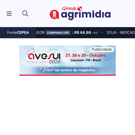
MILHO - INDICADOR
R$ 64,86
SOJA - INDICA
Fonte
CEPEA
CAMPINAS (SP)
/ KG