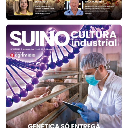
Bastos (SP)
R$ 146,71
cx
Frango - Indicador
SP
R$ 7,13
kg
Frango - Indicador
SP
R$ 7,15
kg
Trigo Atacado - Regional
PR
R$ 1.417,12
t
Trigo Atacado - Regional
RS