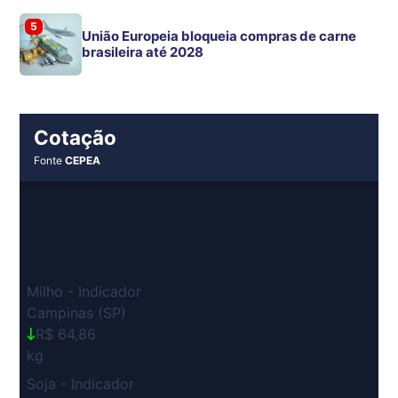
5
União Europeia bloqueia compras de carne
brasileira até 2028
Cotação
Fonte
CEPEA
Milho - Indicador
Campinas (SP)
R$ 64,86
kg
Soja - Indicador