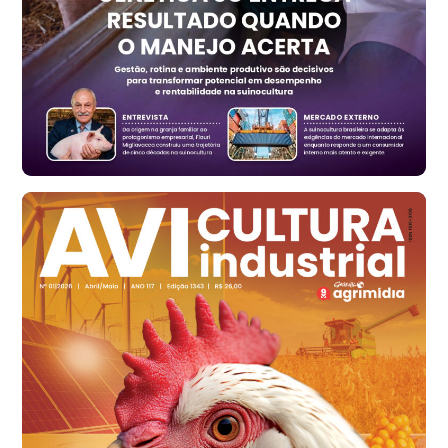
R$ 1.325,22
t
Ovo Vermelho - Regional
Vermelho
R$ 168,86
cx
Ovo Branco - Regional
Santa Maria do Jetibá (ES)
R$ 139,62
cx
Ovo Branco - Regional
Recife (PE)
R$ 144,92
cx
Ovo Vermelho - Regional
Recife (PE)
R$ 154,89
cx