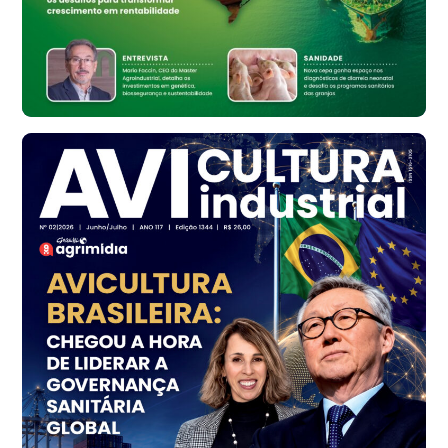
cx
Ovo Vermelho - Regional
Bastos (SP)
R$ 148,56
cx
Frango - Indicador
SP
R$ 7,16
kg
Frango - Indicador
SP
R$ 7,18
kg
Trigo Atacado - Regional
PR
R$ 1.414,46
t