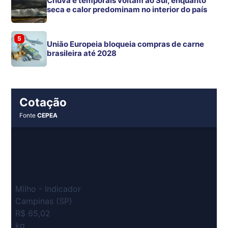
Chuva e temporais voltam ao Sul, enquanto
seca e calor predominam no interior do país
5
União Europeia bloqueia compras de carne
brasileira até 2028
Cotação
Fonte
CEPEA
Milho - Indicador
Campinas (SP)
R$ 65,02
kg