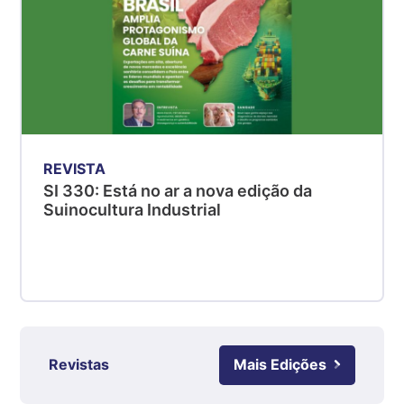
MG
R$ 5,04
kg
Suíno - Estadual
PR
R$ 4,51
kg
REVISTA
Suíno - Estadual
SI 330: Está no ar a nova edição da
SC
Suinocultura Industrial
R$ 4,48
kg
Suíno - Estadual
RS
R$ 4,61
kg
Revistas
Mais Edições
Ovo Branco - Regional
Grande São Paulo (SP)