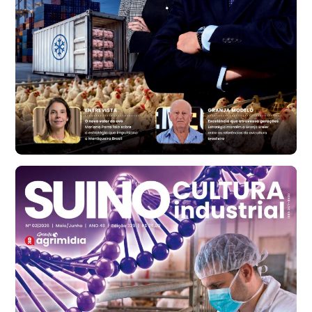
Trigo Atacado - Regional
RS
R$ 1.314,61
t
Ovo Vermelho - Regional
Vermelho
R$ 171,61
cx
Ovo Branco - Regional
Santa Maria do Jetibá (ES)
R$ 140,74
cx
Ovo Branco - Regional
Recife (PE)
R$ 147,74
cx
Ovo Vermelho - Regional
Recife (PE)