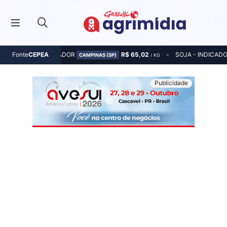
MILHO - INDICADOR
R$ 65,02
SOJA - INDICAD
Fonte
CEPEA
CAMPINAS (SP)
/ KG