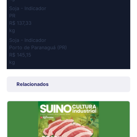
Soja - Indicador
PR
R$ 137,33
kg
Soja - Indicador
Porto de Paranaguá (PR)
R$ 145,15
kg
Suíno Carcaça - Regional
Grande São Paulo (SP)
Relacionados
R$ 7,53
kg
Suíno - Estadual
SP
R$ 5,06
kg
Suíno - Estadual