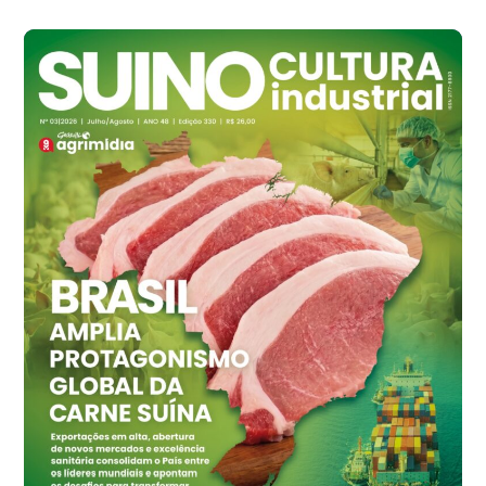
R$ 142,87
cx
Ovo Branco - Regional
Branco
R$ 145,34
cx
Ovo Vermelho - Regional
Grande São Paulo (SP)
R$ 155,59
cx
Ovo Vermelho - Regional
Vermelho
R$ 159,31
cx
Ovo Branco - Regional
Bastos (SP)
R$ 134,42