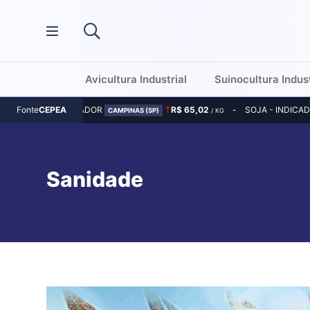
Avicultura Industrial
Suinocultura Indust
MILHO - INDICADOR
R$ 65,02
SOJA - INDICA
Fonte
CEPEA
CAMPINAS (SP)
/ KG
Sanidade