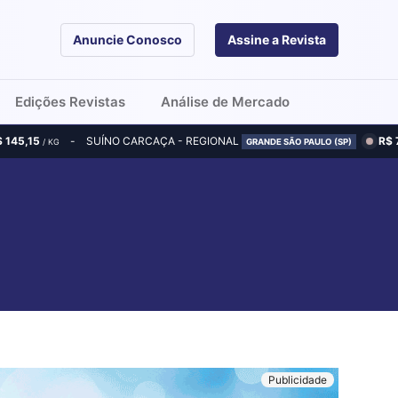
Anuncie Conosco
Assine a Revista
Edições Revistas
Análise de Mercado
$ 145,15
SUÍNO CARCAÇA - REGIONAL
R$ 
/ KG
GRANDE SÃO PAULO (SP)