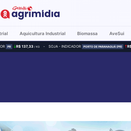
rial
Aquicultura Industrial
Biomassa
AveSui
DOR
R$ 137,33
SOJA - INDICADOR
R
PR
/ KG
PORTO DE PARANAGUÁ (PR)