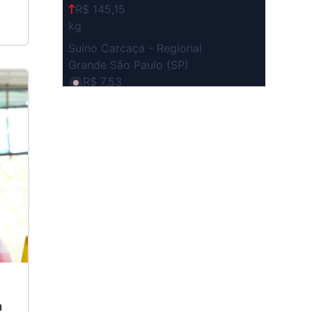
R$ 145,15
kg
Suíno Carcaça - Regional
Grande São Paulo (SP)
R$ 7,53
kg
Suíno - Estadual
SP
R$ 5,06
kg
Suíno - Estadual
MG
R$ 5,04
kg
Suíno - Estadual
PR
R$ 4,51
a