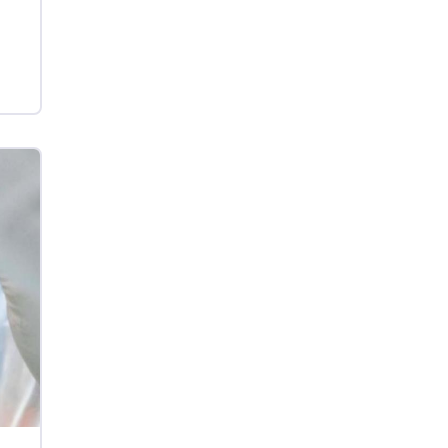
kg
Suíno - Estadual
SC
R$ 4,48
kg
Suíno - Estadual
RS
R$ 4,61
kg
Ovo Branco - Regional
Grande São Paulo (SP)
R$ 142,87
cx
Ovo Branco - Regional
Branco
R$ 145,34
cx