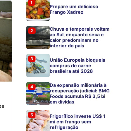
1
Prepare um delicioso
Frango Xadrez
Chuva e temporais voltam
2
ao Sul, enquanto seca e
calor predominam no
interior do país
3
União Europeia bloqueia
compras de carne
brasileira até 2028
Da expansão milionária à
4
recuperação judicial: BMG
Foods acumula R$ 3,5 bi
em dívidas
os
5
Frigorífico investe US$ 1
mi em frango sem
refrigeração