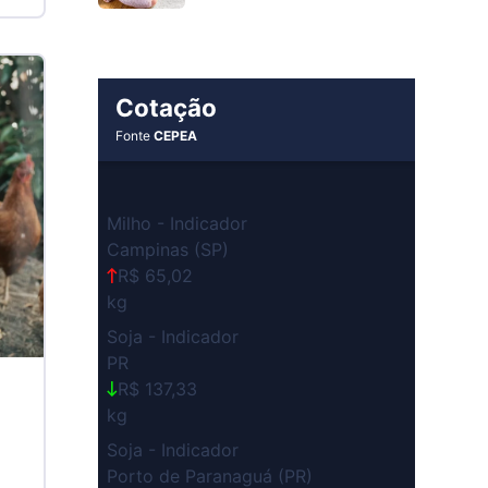
Cotação
Fonte
CEPEA
Milho - Indicador
Campinas (SP)
R$ 65,02
kg
Soja - Indicador
PR
R$ 137,33
kg
Soja - Indicador
Porto de Paranaguá (PR)