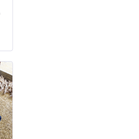
Ovo Vermelho - Regional
Grande São Paulo (SP)
a
R$ 155,59
cx
Ovo Vermelho - Regional
Vermelho
R$ 159,31
cx
Ovo Branco - Regional
Bastos (SP)
R$ 134,42
cx
Ovo Vermelho - Regional
Bastos (SP)
R$ 148,56
cx
Frango - Indicador
SP