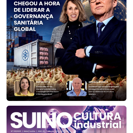
Trigo Atacado - Regional
PR
R$ 1.414,20
t
Trigo Atacado - Regional
RS
R$ 1.314,40
t
Ovo Vermelho - Regional
Vermelho
R$ 171,15
cx
Ovo Branco - Regional
Santa Maria do Jetibá (ES)
R$ 139,43
cx
Ovo Branco - Regional