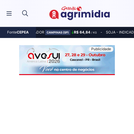
MILHO - INDICADOR
R$ 64,84
SOJA - INDICA
Fonte
CEPEA
CAMPINAS (SP)
/ KG