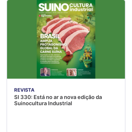
Suíno - Estadual
SP
R$ 5,08
kg
Suíno - Estadual
MG
R$ 5,05
kg
Suíno - Estadual
PR
R$ 4,53
kg
REVISTA
Suíno - Estadual
SI 330: Está no ar a nova edição da
SC
Suinocultura Industrial
R$ 4,48
kg
Suíno - Estadual