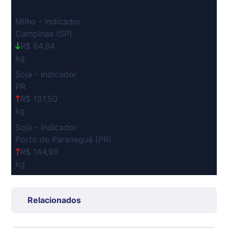
Milho - Indicador
Campinas (SP)
R$ 64,84
kg
Soja - Indicador
PR
R$ 137,50
kg
Soja - Indicador
Porto de Paranaguá (PR)
R$ 144,98
kg
Suíno Carcaça - Regional
Grande São Paulo (SP)
Relacionados
R$ 7,53
kg