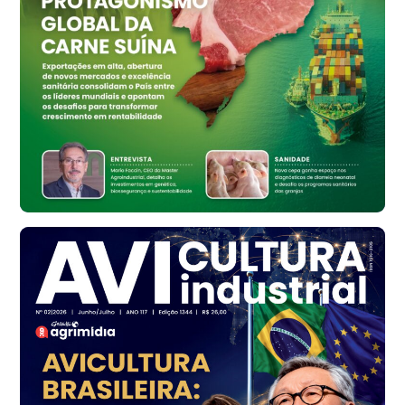
cx
Ovo Branco - Regional
Bastos (SP)
R$ 134,40
cx
Ovo Vermelho - Regional
Bastos (SP)
R$ 147,87
cx
Frango - Indicador
SP
R$ 7,13
kg
Frango - Indicador
SP
R$ 7,15
kg