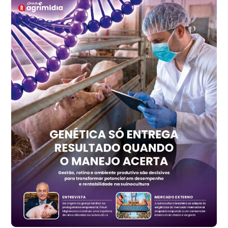
Recife (PE)
R$ 149,79
cx
Ovo Vermelho - Regional
Recife (PE)
R$ 158,77
cx