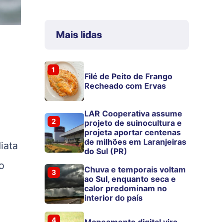
Mais lidas
1
Filé de Peito de Frango
Recheado com Ervas
LAR Cooperativa assume
2
projeto de suinocultura e
projeta aportar centenas
de milhões em Laranjeiras
iata
do Sul (PR)
o
Chuva e temporais voltam
3
ao Sul, enquanto seca e
calor predominam no
interior do país
4
Mapeamento digital vira