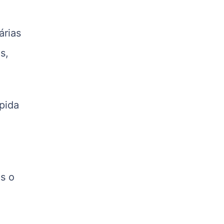
R$ 5,07
kg
árias
Suíno - Estadual
PR
s,
R$ 4,53
kg
Suíno - Estadual
SC
ápida
R$ 4,50
kg
Suíno - Estadual
RS
R$ 4,63
s o
kg
Ovo Branco - Regional
Grande São Paulo (SP)
R$ 142,62