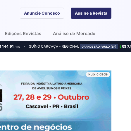
Anuncie Conosco
Assine a Revista
Edições Revistas
Análise de Mercado
$ 144,91
SUÍNO CARCAÇA - REGIONAL
R$ 7,
/ KG
GRANDE SÃO PAULO (SP)