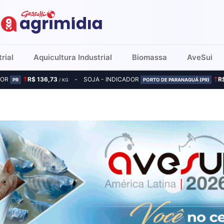
rial
Aquicultura Industrial
Biomassa
AveSui
DOR
R$ 136,73
SOJA - INDICADOR
R
PR
/ KG
PORTO DE PARANAGUÁ (PR)