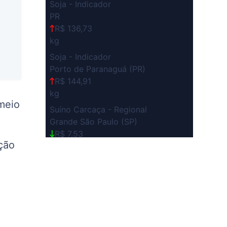
Soja - Indicador
PR
R$ 136,73
kg
Soja - Indicador
Porto de Paranaguá (PR)
R$ 144,91
kg
meio
Suíno Carcaça - Regional
Grande São Paulo (SP)
R$ 7,53
ção
kg
Suíno - Estadual
SP
R$ 5,08
kg
Suíno - Estadual
MG