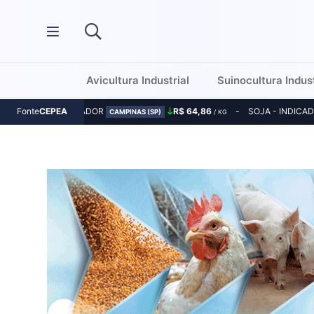
Avicultura Industrial
Suinocultura Indust
MILHO - INDICADOR
R$ 64,86
SOJA - INDICA
Fonte
CEPEA
CAMPINAS (SP)
/ KG