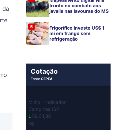
trunfo no combate aos
e da
javalis nas lavouras do MS
rte
5
Frigorífico investe US$ 1
mi em frango sem
refrigeração
Cotação
omo
Fonte
CEPEA
e
Milho - Indicador
Campinas (SP)
R$ 64,86
kg