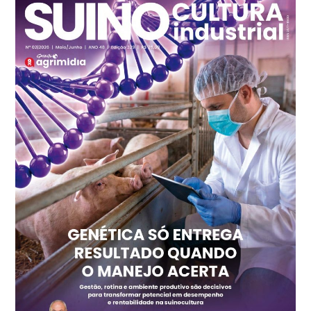
SP
R$ 7,13
kg
Frango - Indicador
SP
R$ 7,15
kg
Trigo Atacado - Regional
PR
R$ 1.417,12
t
Trigo Atacado - Regional
RS
R$ 1.325,22
t
Ovo Vermelho - Regional
Vermelho
R$ 168,86