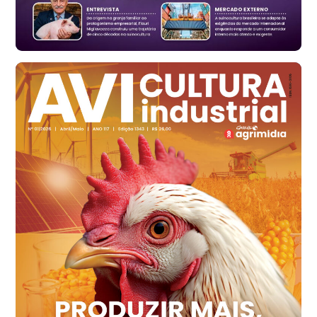
cx
Ovo Branco - Regional
Santa Maria do Jetibá (ES)
R$ 139,62
cx
Ovo Branco - Regional
Recife (PE)
R$ 144,92
cx
Ovo Vermelho - Regional
Recife (PE)
R$ 154,89
cx