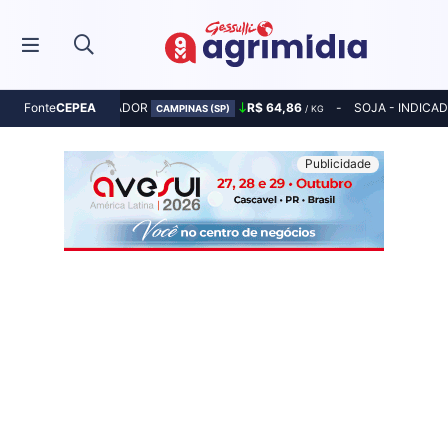
MILHO - INDICADOR
R$ 64,86
SOJA - INDICA
Fonte
CEPEA
CAMPINAS (SP)
/ KG