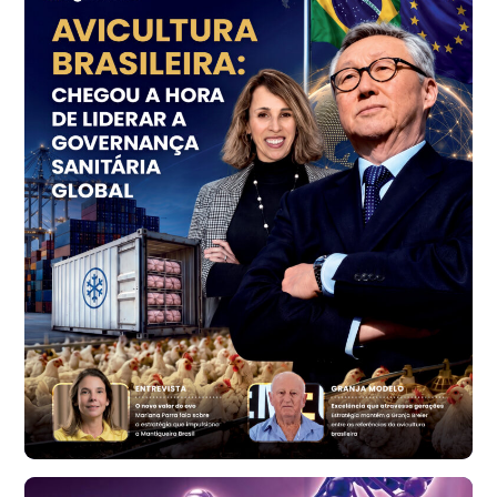
Ovo Vermelho - Regional
Grande São Paulo (SP)
R$ 153,38
cx
Ovo Vermelho - Regional
Vermelho
R$ 156,33
cx
Ovo Branco - Regional
Bastos (SP)
R$ 134,40
cx
Ovo Vermelho - Regional
Bastos (SP)
R$ 146,71
cx
Frango - Indicador