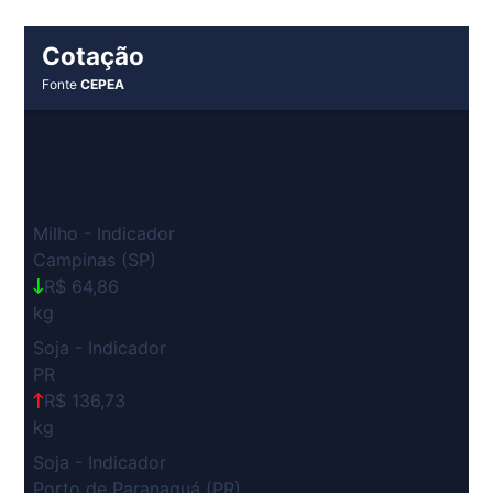
Cotação
Fonte
CEPEA
Milho - Indicador
Campinas (SP)
R$ 64,86
kg
Soja - Indicador
PR
R$ 136,73
kg
Soja - Indicador
Porto de Paranaguá (PR)