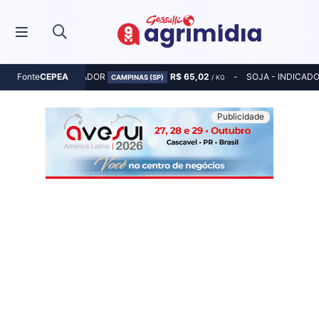
MILHO - INDICADOR
R$ 65,02
SOJA - INDICAD
Fonte
CEPEA
CAMPINAS (SP)
/ KG