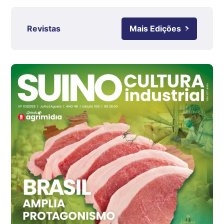
RS
R$ 4,61
kg
Revistas
Mais Edições
Ovo Branco - Regional
Grande São Paulo (SP)
R$ 142,87
cx
Ovo Branco - Regional
Branco
R$ 145,34
cx
Ovo Vermelho - Regional
Grande São Paulo (SP)
R$ 155,59
cx
Ovo Vermelho - Regional
Vermelho
R$ 159,31