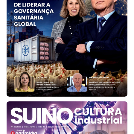
Trigo Atacado - Regional
PR
R$ 1.414,46
t
Trigo Atacado - Regional
RS
R$ 1.314,61
t
Ovo Vermelho - Regional
Vermelho
R$ 171,61
cx
Ovo Branco - Regional
Santa Maria do Jetibá (ES)
R$ 140,74
cx
Ovo Branco - Regional