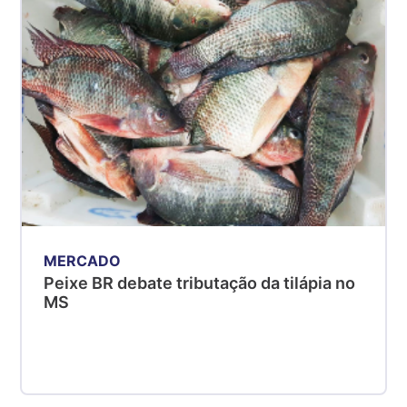
Suíno - Estadual
SP
R$ 5,06
kg
Suíno - Estadual
MG
R$ 5,04
kg
Suíno - Estadual
PR
R$ 4,51
MERCADO
kg
Peixe BR debate tributação da tilápia no
Suíno - Estadual
MS
SC
R$ 4,48
kg
Suíno - Estadual