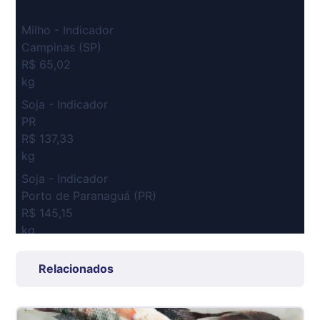
Milho - Indicador
Campinas (SP)
R$ 65,02
kg
Soja - Indicador
PR
R$ 137,33
kg
Soja - Indicador
Porto de Paranaguá (PR)
R$ 145,15
kg
Suíno Carcaça - Regional
Relacionados
Grande São Paulo (SP)
R$ 7,53
kg