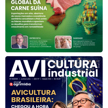
cx
Ovo Branco - Regional
Bastos (SP)
R$ 134,42
cx
Ovo Vermelho - Regional
Bastos (SP)
R$ 148,56
cx
Frango - Indicador
SP
R$ 7,16
kg
Frango - Indicador
SP
R$ 7,18
kg