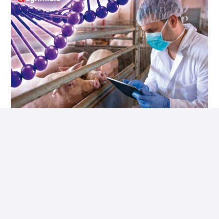
Recife (PE)
R$ 147,74
cx
Ovo Vermelho - Regional
Recife (PE)
R$ 157,72
cx