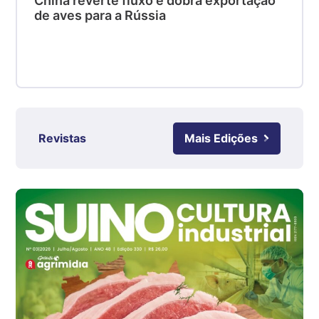
China reverte fluxo e dobra exportação
SC
de aves para a Rússia
R$ 4,48
kg
Suíno - Estadual
RS
R$ 4,61
kg
Revistas
Mais Edições
Ovo Branco - Regional
Grande São Paulo (SP)
R$ 142,87
cx
Ovo Branco - Regional
Branco
R$ 145,34
cx
Ovo Vermelho - Regional
Grande São Paulo (SP)