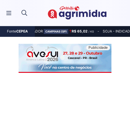
MILHO - INDICADOR
R$ 65,02
SOJA - INDICA
Fonte
CEPEA
CAMPINAS (SP)
/ KG