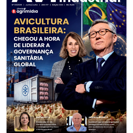
Frango - Indicador
SP
R$ 7,18
kg
Trigo Atacado - Regional
PR
R$ 1.414,46
t
Trigo Atacado - Regional
RS
R$ 1.314,61
t
Ovo Vermelho - Regional
Vermelho
R$ 171,61
cx
Ovo Branco - Regional