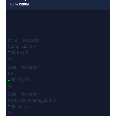
Fonte
CEPEA
Milho - Indicador
Campinas (SP)
R$ 65,02
kg
Soja - Indicador
PR
R$ 137,33
kg
Soja - Indicador
Porto de Paranaguá (PR)
R$ 145,15
kg