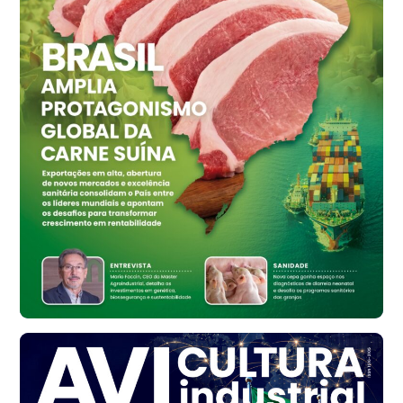
R$ 155,59
cx
Ovo Vermelho - Regional
Vermelho
R$ 159,31
cx
Ovo Branco - Regional
Bastos (SP)
R$ 134,42
cx
Ovo Vermelho - Regional
Bastos (SP)
R$ 148,56
cx
Frango - Indicador
SP
R$ 7,16
kg