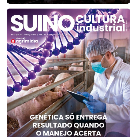
Santa Maria do Jetibá (ES)
R$ 140,74
cx
Ovo Branco - Regional
Recife (PE)
R$ 147,74
cx
Ovo Vermelho - Regional
Recife (PE)
R$ 157,72
cx