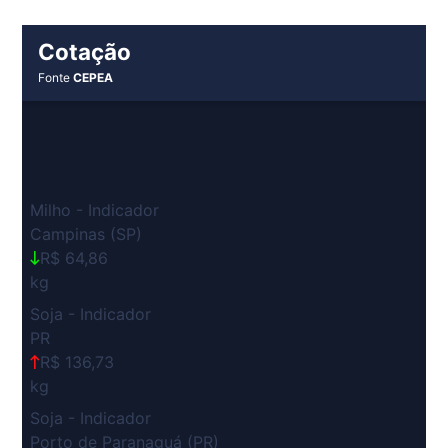
Cotação
Fonte
CEPEA
Milho - Indicador
Campinas (SP)
R$ 64,86
kg
Soja - Indicador
PR
R$ 136,73
kg
Soja - Indicador
Porto de Paranaguá (PR)