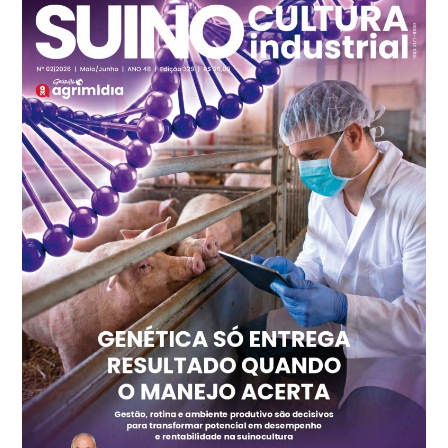
SP
R$ 7,13
kg
Frango - Indicador
SP
R$ 7,15
kg
Trigo Atacado - Regional
PR
R$ 1.417,12
t
Trigo Atacado - Regional
RS
R$ 1.325,22
t
Ovo Vermelho - Regional
Vermelho
R$ 168,86