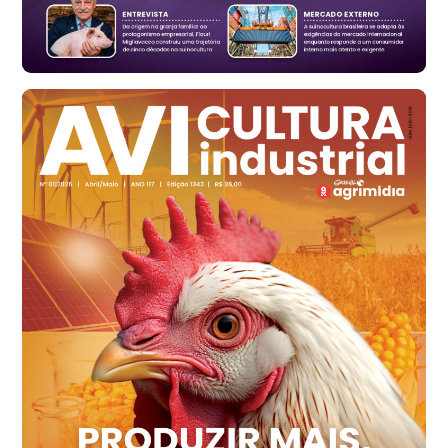
cx
Ovo Branco - Regional
Santa Maria do Jetibá (ES)
R$ 139,62
cx
Ovo Branco - Regional
Recife (PE)
R$ 144,92
cx
Ovo Vermelho - Regional
Recife (PE)
R$ 154,89
cx