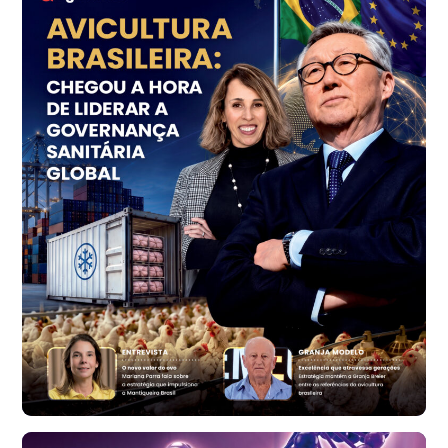
Ovo Vermelho - Regional
Grande São Paulo (SP)
R$ 153,38
cx
Ovo Vermelho - Regional
Vermelho
R$ 156,33
cx
Ovo Branco - Regional
Bastos (SP)
R$ 134,40
cx
Ovo Vermelho - Regional
Bastos (SP)
R$ 146,71
cx
Frango - Indicador