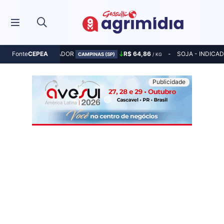
MILHO - INDICADOR
R$ 64,86
SOJA - INDICA
Fonte
CEPEA
CAMPINAS (SP)
/ KG