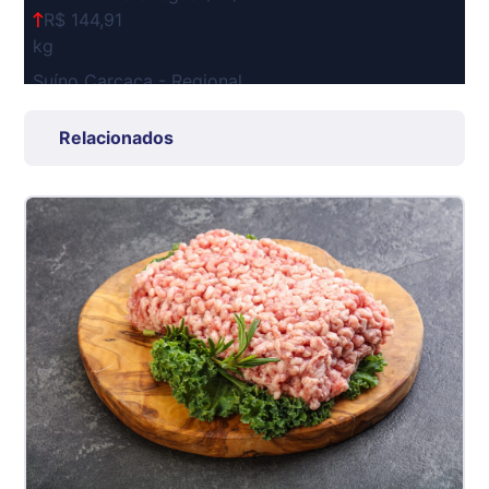
R$ 144,91
kg
Suíno Carcaça - Regional
Grande São Paulo (SP)
R$ 7,53
Relacionados
kg
Suíno - Estadual
SP
R$ 5,08
kg
Suíno - Estadual
MG
R$ 5,07
kg
Suíno - Estadual
PR
R$ 4,53