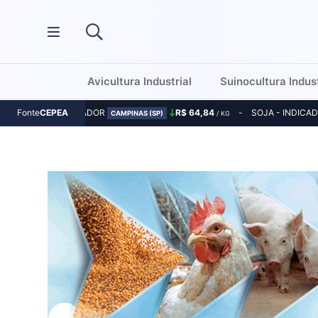
Avicultura Industrial
Suinocultura Indust
MILHO - INDICADOR
R$ 64,84
SOJA - INDICA
Fonte
CEPEA
CAMPINAS (SP)
/ KG