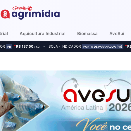
rial
Aquicultura Industrial
Biomassa
AveSui
DOR
R$ 137,50
SOJA - INDICADOR
R
PR
/ KG
PORTO DE PARANAGUÁ (PR)