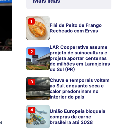
Mais lidas
1
Filé de Peito de Frango
Recheado com Ervas
LAR Cooperativa assume
2
projeto de suinocultura e
projeta aportar centenas
de milhões em Laranjeiras
do Sul (PR)
Chuva e temporais voltam
3
ao Sul, enquanto seca e
calor predominam no
interior do país
4
União Europeia bloqueia
compras de carne
a
brasileira até 2028