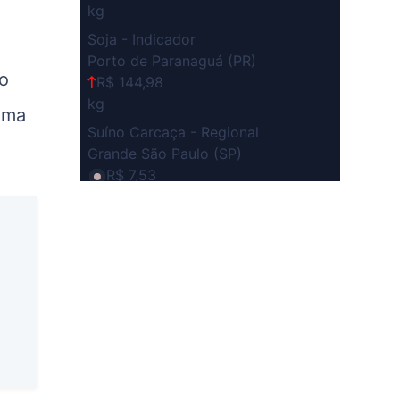
kg
Soja - Indicador
Porto de Paranaguá (PR)
so
R$ 144,98
kg
 uma
Suíno Carcaça - Regional
Grande São Paulo (SP)
R$ 7,53
kg
Suíno - Estadual
SP
R$ 5,08
kg
Suíno - Estadual
MG
R$ 5,05
kg