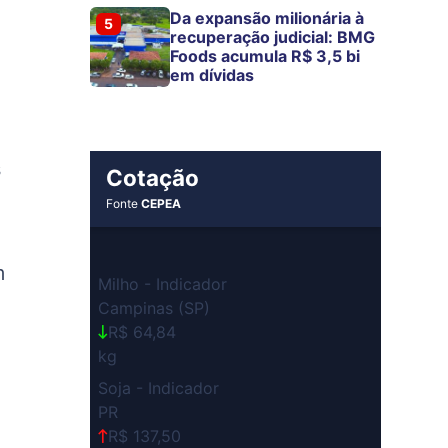
Da expansão milionária à
5
recuperação judicial: BMG
Foods acumula R$ 3,5 bi
em dívidas
s
Cotação
Fonte
CEPEA
m
Milho - Indicador
Campinas (SP)
R$ 64,84
kg
Soja - Indicador
PR
o
R$ 137,50