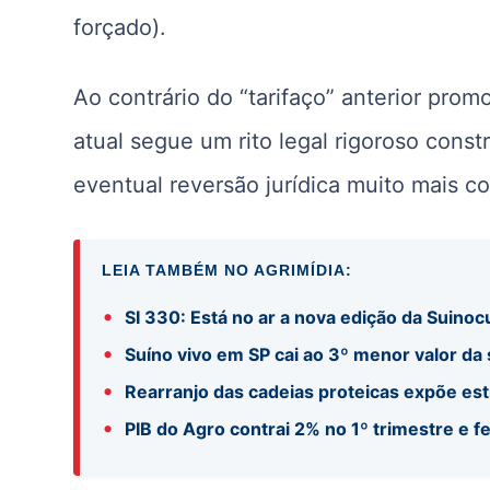
forçado).
Ao contrário do “tarifaço” anterior pro
atual segue um rito legal rigoroso cons
eventual reversão jurídica muito mais c
LEIA TAMBÉM NO AGRIMÍDIA:
•
SI 330: Está no ar a nova edição da Suinocu
•
Suíno vivo em SP cai ao 3º menor valor da
•
Rearranjo das cadeias proteicas expõe es
•
PIB do Agro contrai 2% no 1º trimestre e f