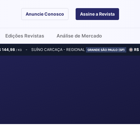
Anuncie Conosco
Assine a Revista
Edições Revistas
Análise de Mercado
$ 144,98
SUÍNO CARCAÇA - REGIONAL
R$
/ KG
GRANDE SÃO PAULO (SP)