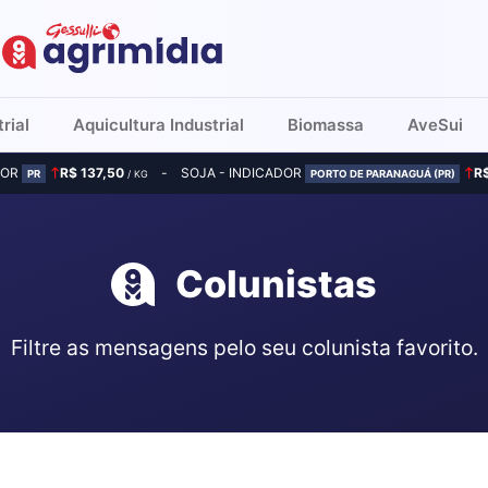
rial
Aquicultura Industrial
Biomassa
AveSui
DOR
R$ 137,50
SOJA - INDICADOR
R
PR
/ KG
PORTO DE PARANAGUÁ (PR)
Colunistas
Filtre as mensagens pelo seu colunista favorito.