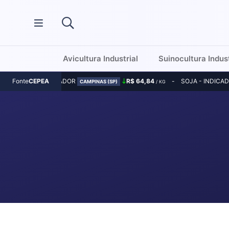
Avicultura Industrial
Suinocultura Indust
MILHO - INDICADOR
R$ 64,84
SOJA - INDICA
Fonte
CEPEA
CAMPINAS (SP)
/ KG